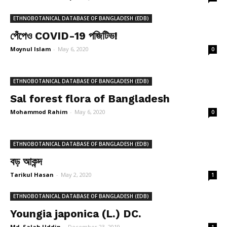
ETHNOBOTANICAL DATABASE OF BANGLADESH (EDB)
পেঁপেও COVID-19 পজিটিভ!
Moynul Islam
-
May 6, 2020
0
ETHNOBOTANICAL DATABASE OF BANGLADESH (EDB)
Sal forest flora of Bangladesh
Mohammod Rahim
-
May 6, 2020
0
ETHNOBOTANICAL DATABASE OF BANGLADESH (EDB)
বড় আকন্দ
Tarikul Hasan
-
May 2, 2020
1
ETHNOBOTANICAL DATABASE OF BANGLADESH (EDB)
Youngia japonica (L.) DC.
Md. Salah Uddin
-
December 23, 2019