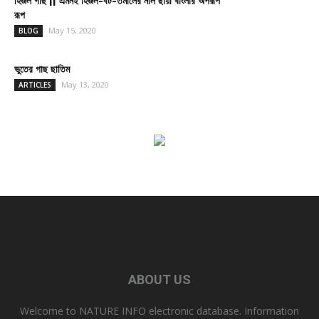
হিজল গাছ || এমনই হিজল-বট-তমালের নীল ছায়া বাংলার অপরূপ
রূপ
May 15, 2020
BLOG
ভুতের গাছ ছাতিম
May 13, 2020
ARTICLES
ABOUT US
Welcome to NATURE INFO electronic database. Information