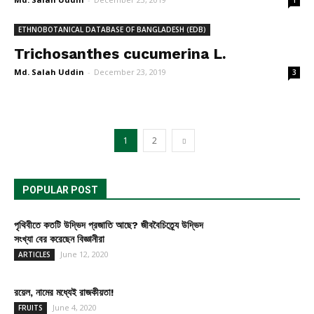
1
ETHNOBOTANICAL DATABASE OF BANGLADESH (EDB)
Trichosanthes cucumerina L.
Md. Salah Uddin
-
December 23, 2019
3
1
2
POPULAR POST
পৃথিবীতে কতটি উদ্ভিদ প্রজাতি আছে? জীববৈচিত্র্যে উদ্ভিদ
সংখ্যা বের করেছেন বিজ্ঞানীরা
June 12, 2020
ARTICLES
রয়েল, নামের মধ্যেই রাজকীয়তা!
June 4, 2020
FRUITS