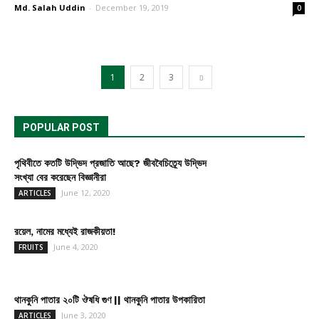
Md. Salah Uddin
-
December 19, 2019
0
1
2
3
POPULAR POST
পৃথিবীতে কতটি উদ্ভিদ প্রজাতি আছে? জীববৈচিত্র্যে উদ্ভিদ
সংখ্যা বের করেছেন বিজ্ঞানীরা
June 12, 2020
ARTICLES
রয়েল, নামের মধ্যেই রাজকীয়তা!
June 4, 2020
FRUITS
থানকুনি পাতার ২০টি ঔষধি গুণ || থানকুনি পাতার উপকারিতা
June 3, 2020
ARTICLES