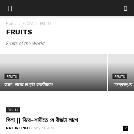
Home
FLORA
FRUITS
FRUITS
FRUITS
কেন কাঁঠাল খাবো?
Fruits of the World
NATURE INFO
-
July 4, 2020
FRUITS
FRUITS
রয়েল, নামের মধ্যেই রাজকীয়তা!
“অশ্বগন্ধা
FRUITS
গিলা || বিয়ে-শাদীতে যে বীজটা লাগে
NATURE INFO
-
May 28, 2020
2