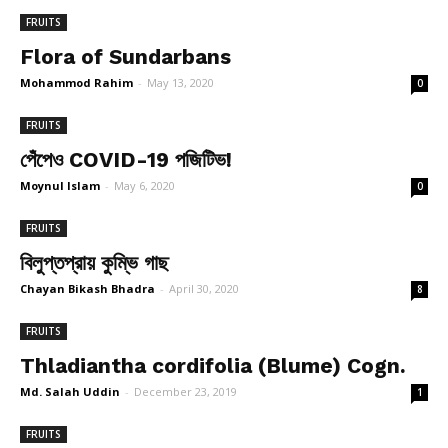
FRUITS
Flora of Sundarbans
Mohammod Rahim
-
May 13, 2020
0
FRUITS
পেঁপেও COVID-19 পজিটিভ!
Moynul Islam
-
May 6, 2020
0
FRUITS
বিলুপ্তপ্রায় কুম্ভি গাছ
Chayan Bikash Bhadra
-
April 30, 2020
8
FRUITS
Thladiantha cordifolia (Blume) Cogn.
Md. Salah Uddin
-
December 23, 2019
1
FRUITS