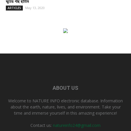
ভুতের গাছ ছাতিম
May 13, 2020
ARTICLES
ABOUT US
Welcome to NATURE INFO electronic database. Information
about the earth, nature, lives, and environment. Take your
time and immerse yourself in this amazing experience!
Contact us:
natureinfo24@gmail.com