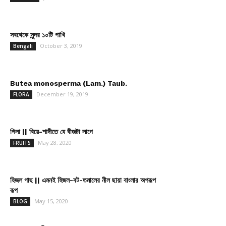
সবথেকে সুন্দর ১০টি পাখি
October 3, 2019
Bengali
Butea monosperma (Lam.) Taub.
December 19, 2019
FLORA
গিলা || বিয়ে-শাদীতে যে বীজটা লাগে
May 28, 2020
FRUITS
হিজল গাছ || এমনই হিজল-বট-তমালের নীল ছায়া বাংলার অপরূপ
রূপ
May 15, 2020
BLOG