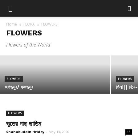
Home
FLORA
FLOWERS
FLOWERS
FLOWERS
“অদ্ভুত সুন্দর চুমু ফুল”
Flowers of the World
Moynul Islam
-
August 30, 2020
FLOWERS
FLOWERS
জগডুমুর/ যজ্ঞডুমুর
গিলা || বিয়ে
FLOWERS
ভুতের গাছ ছাতিম
Shahabuddin Hridoy
-
May 13, 2020
13