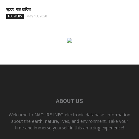
ভুতের গাছ ছাতিম
May 13, 2020
FLOWERS
ABOUT US
Welcome to NATURE INFO electronic database. Information
about the earth, nature, lives, and environment. Take your
time and immerse yourself in this amazing experience!