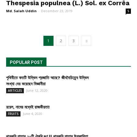
Thespesia populnea (L.) Sol. ex Corrêa
Md. Salah Uddin
-
December 23, 2019
5
1
2
3
POPULAR POST
পৃথিবীতে কতটি উদ্ভিদ প্রজাতি আছে? জীববৈচিত্র্যে উদ্ভিদ
সংখ্যা বের করেছেন বিজ্ঞানীরা
June 12, 2020
ARTICLES
রয়েল, নামের মধ্যেই রাজকীয়তা!
June 4, 2020
FRUITS
থানকুনি পাতার ২০টি ঔষধি গুণ || থানকুনি পাতার উপকারিতা