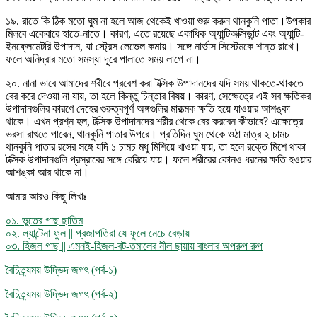
১৯. রাতে কি ঠিক মতো ঘুম না হলে আজ থেকেই খাওয়া শুরু করুন থানকুনি পাতা।উপকার
মিলবে একেবারে হাতে-নাতে। কারণ, এতে রয়েছে একাধিক অ্যান্টিঅক্সিডান্ট এবং অ্যান্টি-
ইনফ্লেমেটরি উপাদান, যা স্ট্রেস লেভেল কমায়। সঙ্গে নার্ভাস সিস্টেমকে শান্ত রাখে।
ফলে অনিদ্রার মতো সমস্যা দূরে পালাতে সময় লাগে না।
২০. নানা ভাবে আমাদের শরীরে প্রবেশ করা টক্সিক উপাদানদের যদি সময় থাকতে-থাকতে
বের করে দেওয়া না যায়, তা হলে কিন্তু চিন্তার বিষয়। কারণ, সেক্ষেত্রে এই সব ক্ষতিকর
উপাদানগুলির কারণে দেহের গুরুত্বপূর্ণ অঙ্গগুলির মারাত্মক ক্ষতি হয়ে যাওয়ার আশঙ্কা
থাকে। এখন প্রশ্ন হল, টক্সিক উপাদানদের শরীর থেকে বের করবেন কীভাবে? এক্ষেত্রে
ভরসা রাখতে পারেন, থানকুনি পাতার উপরে। প্রতিদিন ঘুম থেকে ওঠা মাত্র ২ চামচ
থানকুনি পাতার রসের সঙ্গে যদি ১ চামচ মধু মিশিয়ে খাওয়া যায়, তা হলে রক্তে মিশে থাকা
টক্সিক উপাদানগুলি প্রস্রাবের সঙ্গে বেরিয়ে যায়। ফলে শরীরের কোনও ধরনের ক্ষতি হওয়ার
আশঙ্কা আর থাকে না।
আমার আরও কিছু লিখাঃ
০১. ভুতের গাছ ছাতিম
০২. ল্যান্টেনা ফুল || প্রজাপতিরা যে ফুলে নেচে বেড়ায়
০৩. হিজল গাছ || এমনই-হিজল-বট-তমালের নীল ছায়ায় বাংলার অপরুপ রুপ
বৈচিত্র্যময় উদ্ভিদ জগৎ (পর্ব-১)
বৈচিত্র্যময় উদ্ভিদ জগৎ (পর্ব-২)