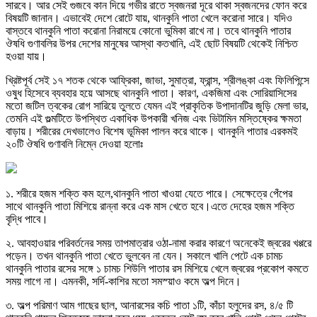
সারবে। আর সেই গুজবে কান দিয়ে গভীর রাতে স্বজনরা দূরে থাকা স্বজনদের ফোন করে
বিষয়টি জানান। এভাবেই দেশে রোটে যায়, থানকুনি পাতা খেলে করোনা সারে। যদিও
বাস্তবে থানকুনি পাতা করোনা নিরাময়ে কোনো ভুমিকা রাখে না। তবে থানকুনি পাতার
ঔষধি গুণাবলির উপর দেশের মানুষের আস্থা কতখানি, এই ছোট বিষয়টি থেকেই নিশ্চিত
হওয়া যায়।
খ্রিষ্টপূর্ব সেই ১৭ শতক থেকে আফ্রিকা, জাভা, সুমাত্রা, ফ্রান্স, শ্রীলঙ্কা এবং ফিলিপিন্সে
ওষুধ হিসেবে ব্যবহার হয়ে আসছে থানকুনি পাতা। কারণ, একজিমা এবং সোরিয়াসিসের
মতো জটিল ত্বকের রোগ সারিয়ে তুলতে যেমন এই প্রাকৃতিক উপাদানটির জুড়ি মেলা ভার,
তেমনি এই গুল্মটিতে উপস্থিত একাধিক উপকারী খনিজ এবং ভিটামিন মস্তিষ্কের ক্ষমতা
বাড়ায়। শরীরের দেখভালেও বিশেষ ভূমিকা পালন করে থাকে। থানকুনি পাতার এরকমই
২০টি ঔষধি গুণাবলি নিম্নে দেওয়া হলোঃ
১. শরীরে হজম শক্তি কম হলে,থানকুনি পাতা খাওয়া যেতে পারে। সেক্ষেত্রে পেঁপের
সাথে থানকুনি পাতা মিশিয়ে রান্না করে এক মাস খেতে হবে।এতে দেহের হজম শক্তি
বৃদ্ধি পাবে।
২. আবহাওয়ার পরিবর্তনের সময় তাপমাত্রার ওঠা-নামা করার কারণে অনেকেই জ্বরের খপ্পরে
পড়েন। তখন থানকুনি পাতা খেতে ভুলবেন না যেন। সকালে খালি পেটে এক চামচ
থানকুনি পাতার রসের সঙ্গে ১ চামচ শিউলি পাতার রস মিশিয়ে খেলে জ্বরের প্রকোপ কমতে
সময় লাগে না। এমনকী, সর্দি-কাশির মতো সমস্য়াও কমে অল্প দিনে।
৩. অল্প পরিমাণ আম গাছের ছাল, আনারসের কচি পাতা ১টি, কাঁচা হলুদের রস, ৪/৫ টি