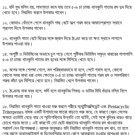
১১. যদি মুখ মলিন হয়, লাবণ্যতা কমে যায় তবে ৫-৬ চা চামচ থানকুনি পাতার রস দুধ দিয়ে
খেতে হবে। নিয়মিত করলে উপকার পাবেন।
১২. কোথাও থেঁতলে গেলে থানকুনি গাছ বেটে অল্প গরম করে আঘাতপ্রাপ্ত স্থানে
প্রলেপ দিলে উপকার পাবেন।
১৩. থানকুনি পাতা বেটে ঘিয়ের সঙ্গে জ্বাল দিয়ে ঠাণ্ডা করে তা ক্ষত স্থানে লাগালে
উপকার পাওয়া যায়।
১৪. অপুষ্টি ও ভিটামিনের অভাবে চুল পড়ে গেলে পুষ্টিকর ভিটামিন সমৃদ্ধ খাবারের পাশাপাশি
৫-৬ চা চামচ থানকুনি পাতার রস দুধের সঙ্গে মিশিয়ে খেতে হবে।
১৬. মলের সঙ্গে শ্লেষ্মা গেলে, মল পরিষ্কারভাবে না হলে, পেটে গ্যাস হলে, কোনো
কোনো সময় মাথা ধরা এসব ক্ষেত্রে ৩-৪ চা চামচ থানকুনি পাতার গরম রস ও সমপরিমাণ
গরুর কাঁচা দুধ মিশিয়ে খেতে হবে। নিয়মিত খেলে উপকার পাবেন।
১৭. ঠাণ্ডায় নাক বন্ধ হলে, সর্দি হলে থানকুনির শিকড় ও ডাটার মিহি গুঁড়ার নস্যি নিলে
উপকার পাওয়া যায়।
১৮. নিয়মিত থানকুনি পাতা খাওয়া শুরু করলে শরীরে অ্যান্টিঅক্সিডেন্ট এবং Pentacyclic
Triterpenes নামক একটি উপাদানের মাত্রা বাড়তে শুরু করে, যে কারণে ব্রেন সেলের
ক্ষমতা এতটাই বেড়ে যায় যে স্মৃতিশক্তির উন্নতি তো ঘটেই, সেই সঙ্গে বুদ্ধির ধারও বাড়ে
চোখে পড়ার মতো। এই কারণেই তো ছোট বাচ্চাদের থানকুনি পাতার রস খাওয়ানোর
পরামর্শ দেন বিশেষজ্ঞরা। বয়স্ক মানুষরাও যদি নিয়মিত থানকুনি পাতার রস খান, তা হলে
শেষ বয়সে অ্যালঝাইমার্স বা ডিমেনশিয়ার মতো রোগে আক্রান্ত হওয়ার আশঙ্কা কমে।