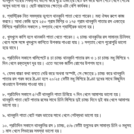
থানকুনি গাছের শিকড়সহ ভালো করে ধুয়ে একত্রে বেটে রস করে খালি পেটে খেলে পেটের
অসুখ ভালো হয়। ছোট বাচ্চাদের ক্ষেত্রে এটা বেশি কার্যকর।
৪. গ্যাস্ট্রিক নিত সমস্যায় ভুগলে থানকুনি পাতা খেতে পারেন। মহা ঔষধ রুপে কাজ
করবে। আধা কেজি দুধে ২৫০ গ্রাম মিশ্রি ও ১৭৫ গ্রাম থানকুনি পাতার রস একত্রে
মিশিয়ে প্রতিদিন সকালে ১ সপ্তাহ খেলে গ্যাস্ট্রিক ভালো হয়।
৫. খুসখুসে কাশি হলে থানকনি পাতা খেতে পারেন। ২ চামচ থানকুনির রস সামান্য চিনিসহ
খেলে সঙ্গে সঙ্গে খুসখুসে কাশিতে উপকার পাওয়া যায়। ১ সপ্তাহ খেলে পুরোপুরি ভালো
হয়ে যাবে।
৬. প্রতিদিন সকালে খালিপেটে ৪ চা চামচ থানকুনি পাতার রস ও ১ চা চামচ মধু মিশিয়ে ৭
দিন খেলে রক্তদূষণ দূর হয়। এতে অনেক জটিল রোগের উপশম হবে।
৭. যেসব বাচ্চা কথা বলতে দেরি করে অথবা অস্পষ্ট, সে ক্ষেত্রে ১ চামচ করে থানকুনি
পাতার রস গরম করে ঠাণ্ডা হলে ২০/২৫ ফোঁটা মধু মিশিয়ে ঠাণ্ডা দুধের সাথে কিছুদিন
খাওয়ালে উপকার পাওয়া যায়।
৮. প্রতিদিন সকালে ৫/৭টি থানকুনি পাতা চিবিয়ে ৭ দিন খেলে আমাশয় ভালো হয়।
থানকুনি পাতা বেটে পাতার রসের সাথে চিনি মিশিয়ে দুই চামচ দিনে দুই বার খেলে আমাশয়
ভালো হয়।
৯. থানকুনি পাতা বেটে গরম ভাতের সাথে খেলে পেটব্যথা ভালো হয়।
১০. প্রতিদিন সকালে থানকুনির রস ১ চামচ, ৫/৬ ফোঁটা হলুদের রস সামান্য চিনি ও মধুসহ
১ মাস খেলে লিভারের সমস্যা ভালো হয়।