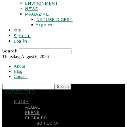
ENVIRONMENT
NEWS
MAGAZINE
NATURE DIGEST
প্রকৃতি কথা
বাংলা
Sign Up
Log in
Search
Thursday, August 6, 2026
About
Blog
Contact
NATURE INFO
FLORA
ALGAE
FERNS
FLORA BD
BD FLORA