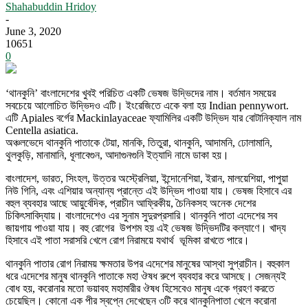
Shahabuddin Hridoy
-
June 3, 2020
10651
0
‘থানকুনি’ বাংলাদেশের খুবই পরিচিত একটি ভেষজ উদ্ভিদের নাম। বর্তমান সময়ের
সবচেয়ে আলোচিত উদ্ভিদও এটি। ইংরেজিতে একে বলা হয় Indian pennywort.
এটি Apiales বর্গের Mackinlayaceae ফ্যামিলির একটি উদ্ভিদ যার বোটানিক্যাল নাম
Centella asiatica.
অঞ্চলভেদে থানকুনি পাতাকে টেয়া, মানকি, তিতুরা, থানকুনি, আদামনি, ঢোলামানি,
থুলকুড়ি, মানামানি, ধূলাবেগুন, আদাগুনগুনি ইত্যাদি নামে ডাকা হয়।
বাংলাদেশ, ভারত, সিংহল, উত্তর অস্ট্রেলিয়া, ইন্দোনেশিয়া, ইরান, মালয়েশিয়া, পাপুয়া
নিউ গিনি, এবং এশিয়ার অন্যান্য প্রান্তে এই উদ্ভিদ পাওয়া যায়। ভেষজ হিসাবে এর
বহুল ব্যবহার আছে আয়ুর্বেদিক, প্রাচীন আফ্রিকীয়, চৈনিকসহ অনেক দেশের
চিকিৎসাবিদ্যায়। বাংলাদেশেও এর সুনাম সুদুরপ্রসারি। থানকুনি পাতা এদেশের সব
জায়গায় পাওয়া যায়। বহু রোগের উপশম হয় এই ভেষজ উদ্ভিদটির কল্যাণে। খাদ্য
হিসাবে এই পাতা সরাসরি খেলে রোগ নিরাময়ে যথার্থ ভূমিকা রাখতে পারে।
থানকুনি পাতার রোগ নিরাময় ক্ষমতার উপর এদেশের মানুষের আস্থা সুপ্রাচীন। বহুকাল
ধরে এদেশের মানুষ থানকুনি পাতাকে মহা ঔষধ রুপে ব্যবহার করে আসছে। সেজন্যই
বোধ হয়, করোনার মতো ভয়াবহ মহামারীর ঔষধ হিসেবেও মানুষ একে গ্রহণ করতে
চেয়েছিল। কোনো এক পীর স্বপ্নে দেখেছেন ৩টি করে থানকুনিপাতা খেলে করোনা