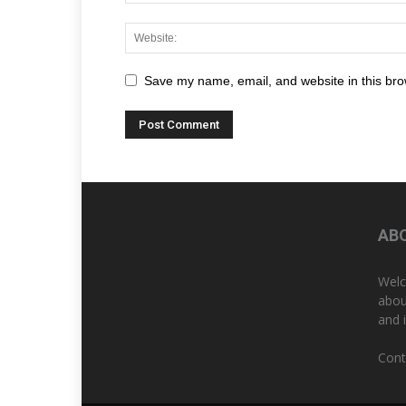
Save my name, email, and website in this bro
AB
Welc
abou
and 
Cont