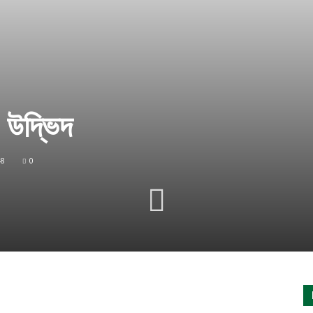
 উদ্ভিদ
48
0