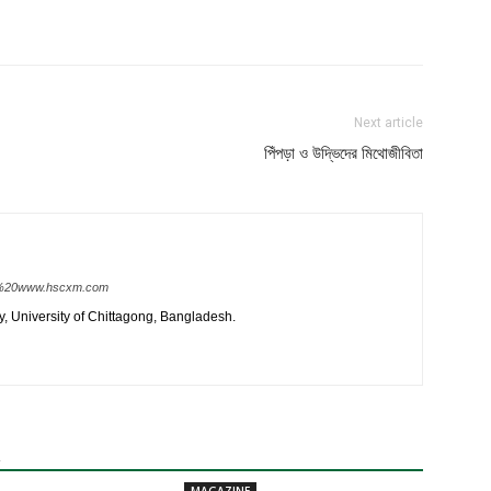
Next article
পিঁপড়া ও উদ্ভিদের মিথোজীবিতা
yz%20www.hscxm.com
, University of Chittagong, Bangladesh.
R