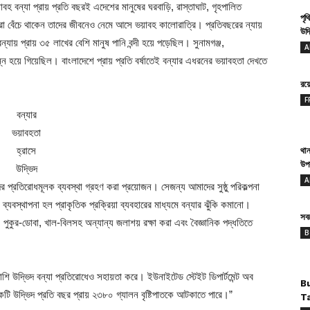
বহ বন্যা প্রায় প্রতি বছরই এদেশের মানুষের ঘরবাড়ি, রাস্তাঘাট, গৃহপালিত
পৃথ
রা বেঁচে থাকেন তাদের জীবনেও নেমে আসে ভয়াবহ কালােরাত্রি। প্রতিবছরের ন্যায়
উদ্
য় প্রায় ৩৫ লাখের বেশি মানুষ পানি বন্দী হয়ে পড়েছিল। সুনামগঞ্জ,
A
 হয়ে গিয়েছিল। বাংলাদেশে প্রায় প্রতি বর্ষাতেই বন্যার এধরনের ভয়াবহতা দেখতে
রয
F
বন্যার
ভয়াবহতা
হ্রাসে
থান
উপ
উদ্ভিদ
A
দের প্রতিরোধমূলক ব্যবস্থা গ্রহণ করা প্রয়োজন। সেজন্য আমাদের সুষ্ঠু পরিকল্পনা
ব্যবস্থাপনা হল প্রাকৃতিক প্রক্রিয়া ব্যবহারের মাধ্যমে বন্যার ঝুঁকি কমানো।
সবথ
া, পুকুর-ডোবা, খাল-বিলসহ অন্যান্য জলাশয় রক্ষা করা এবং বৈজ্ঞানিক পদ্ধতিতে
B
শি উদ্ভিদ বন্যা প্রতিরোধেও সহায়তা করে। ইউনাইটেড স্টেইট ডিপার্টমেন্ট অব
B
 উদ্ভিদ প্রতি বছর প্রায় ২৩৮০ গ্যালন বৃষ্টিপাতকে আটকাতে পারে।”
T