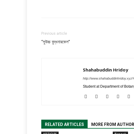
Previous article
“সুউচ্চ বুদ্ধনারকেল”
Shahabuddin Hridoy
http://www.shahabuddinhridoy.x
Student at Department of Botany
RELATED ARTICLES
MORE FROM AUTHO