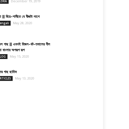
December 19, 2019
LORA
া || বিয়ে-শাদীতে যে বীজটা লাগে
May 28, 2020
engali
জল গাছ || এমনই হিজল-বট-তমালের নীল
য়া বাংলার অপরূপ রূপ
May 15, 2020
LOG
তের গাছ ছাতিম
May 13, 2020
RTICLES