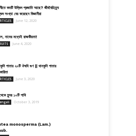
িবীতে কতটি উদ্ভিদ প্রজাতি আছে? জীববৈচিত্র্যে
ভিদ সংখ্যা বের করেছেন বিজ্ঞানীরা
June 12, 2020
RTICLES
়েল, নামের মধ্যেই রাজকীয়তা!
June 4, 2020
RUITS
কুনি পাতার ২০টি ঔষধি গুণ || থানকুনি পাতার
কারিতা
June 3, 2020
RTICLES
েকে সুন্দর ১০টি পাখি
October 3, 2019
engali
utea monosperma (Lam.)
aub.