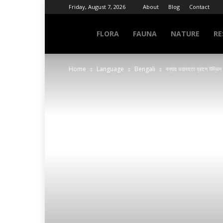
Friday, August 7, 2026
About
Blog
Contact
NATURE
FLORA
FAUNA
NATURE
RE
Home
Language
Bengali
বন্যার ভয়াবহতা হ্রাসে উদ্ভিদ
INFO