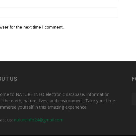
wser for the next time I comment.
OUT US
F
ome to NATURE INFO electronic database. Information
t the earth, nature, lives, and environment. Take your time
immerse yourself in this amazing experience!
act us:
natureinfo24@gmail.com