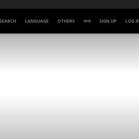
SEARCH
LANGUAGE
OTHERS
বাংলা
SIGN UP
LOG I