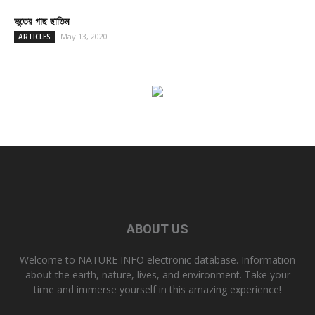
ভুতের গাছ ছাতিম
May 13, 2020
ARTICLES
ABOUT US
Welcome to NATURE INFO electronic database. Information
about the earth, nature, lives, and environment. Take your
time and immerse yourself in this amazing experience!