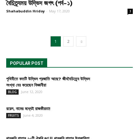
বৈচিত্র্যময় উদ্ভিদ জগৎ (পর্ব-১)
Shahabuddin Hridoy
-
May 17, 2020
3
1
2
POPULAR POST
পৃথিবীতে কতটি উদ্ভিদ প্রজাতি আছে? জীববৈচিত্র্যে উদ্ভিদ
সংখ্যা বের করেছেন বিজ্ঞানীরা
June 12, 2020
BLOG
রয়েল, নামের মধ্যেই রাজকীয়তা!
June 4, 2020
FRUITS
থানকুনি পাতার ২০টি ঔষধি গুণ || থানকুনি পাতার উপকারিতা