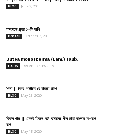
June 3, 2020
BLOG
সবথেকে সুন্দর ১০টি পাখি
October 3, 2019
Bengali
Butea monosperma (Lam.) Taub.
December 19, 2019
FLORA
গিলা || বিয়ে-শাদীতে যে বীজটা লাগে
May 28, 2020
BLOG
হিজল গাছ || এমনই হিজল-বট-তমালের নীল ছায়া বাংলার অপরূপ
রূপ
May 15, 2020
BLOG