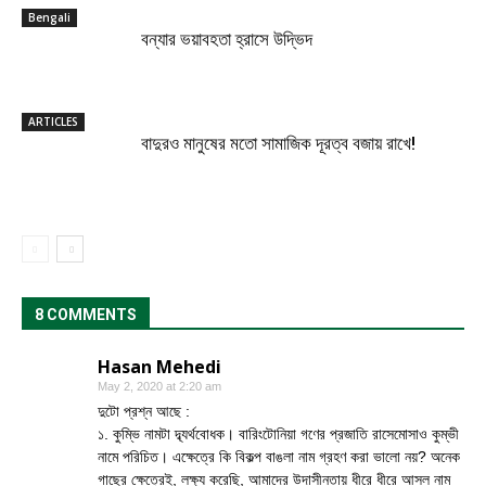
Bengali
বন্যার ভয়াবহতা হ্রাসে উদ্ভিদ
ARTICLES
বাদুরও মানুষের মতো সামাজিক দূরত্ব বজায় রাখে!
8 COMMENTS
Hasan Mehedi
May 2, 2020 at 2:20 am
দুটো প্রশ্ন আছে :
১. কুম্ভি নামটা দ্ব্যর্থবোধক। বারিংটোনিয়া গণের প্রজাতি রাসেমোসাও কুম্ভী
নামে পরিচিত। এক্ষেত্রে কি বিকল্প বাঙলা নাম গ্রহণ করা ভালো নয়? অনেক
গাছের ক্ষেত্রেই, লক্ষ্য করেছি, আমাদের উদাসীনতায় ধীরে ধীরে আসল নাম