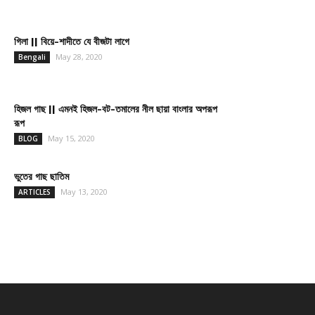
গিলা || বিয়ে-শাদীতে যে বীজটা লাগে
May 28, 2020
Bengali
হিজল গাছ || এমনই হিজল-বট-তমালের নীল ছায়া বাংলার অপরূপ
রূপ
May 15, 2020
BLOG
ভুতের গাছ ছাতিম
May 13, 2020
ARTICLES