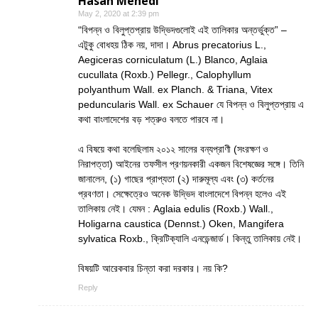
Hasan Mehedi
May 2, 2020 at 2:39 pm
“বিপন্ন ও বিলুপ্তপ্রায় উদ্ভিদগুলোই এই তালিকার অন্তর্ভুক্ত” –
এটুকু বোধহয় ঠিক নয়, দাদা। Abrus precatorius L.,
Aegiceras corniculatum (L.) Blanco, Aglaia
cucullata (Roxb.) Pellegr., Calophyllum
polyanthum Wall. ex Planch. & Triana, Vitex
peduncularis Wall. ex Schauer যে বিপন্ন ও বিলুপ্তপ্রায় এ
কথা বাংলাদেশের বড় শত্রুও বলতে পারবে না।
এ বিষয়ে কথা বলেছিলাম ২০১২ সালের বন্যপ্রাণী (সংরক্ষণ ও
নিরাপত্তা) আইনের তফসীল প্রণয়নকারী একজন বিশেষজ্ঞের সঙ্গে। তিনি
জানালেন, (১) গাছের প্রাপ্যতা (২) দারুমূল্য এবং (৩) কর্তনের
প্রবণতা। সেক্ষেত্রেও অনেক উদ্ভিদ বাংলাদেশে বিপন্ন হলেও এই
তালিকায় নেই। যেমন : Aglaia edulis (Roxb.) Wall.,
Holigarna caustica (Dennst.) Oken, Mangifera
sylvatica Roxb., ক্রিটিক্যালি এনডেন্জার্ড। কিন্তু তালিকায় নেই।
বিষয়টি আরেকবার চিন্তা করা দরকার। নয় কি?
Reply