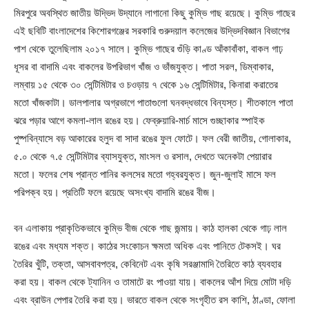
মিরপুরে অবস্থিত জাতীয় উদ্ভিদ উদ্যানে লাগানো কিছু কুম্ভি গাছ রয়েছে। কুম্ভি গাছের
এই ছবিটি বাংলাদেশের কিশোরগঞ্জের সরকারি গুরুদয়াল কলেজের উদ্ভিদবিজ্ঞান বিভাগের
পাশ থেকে তুলেছিলাম ২০১৭ সালে। কুম্ভি গাছের গুঁড়ি কাণ্ড আঁকাবাঁকা, বাকল গাঢ়
ধূসর বা বাদামি এবং বাকলের উপরিভাগ খাঁজ ও ভাঁজযুক্ত। পাতা সরল, ডিম্বাকার,
লম্বায় ১৫ থেকে ৩০ সেন্টিমিটার ও চওড়ায় ৭ থেকে ১৬ সেন্টিমিটার, কিনারা করাতের
মতো খাঁজকাটা। ডালপালার অগ্রভাগে পাতাগুলো ঘনবদ্ধভাবে বিন্যস্ত। শীতকালে পাতা
ঝরে পড়ার আগে কমলা-লাল রঙের হয়। ফেব্রুয়ারি-মার্চ মাসে গুচ্ছাকার স্পাইক
পুষ্পবিন্যাসে বড় আকারের হলুদ বা সাদা রঙের ফুল ফোটে। ফল বেরী জাতীয়, গোলাকার,
৫.০ থেকে ৭.৫ সেন্টিমিটার ব্যাসযুক্ত, মাংসল ও রসাল, দেখতে অনেকটা পেয়ারার
মতো। ফলের শেষ প্রান্ত পানির কলসের মতো গহ্বরযুক্ত। জুন-জুলাই মাসে ফল
পরিপক্ব হয়। প্রতিটি ফলে রয়েছে অসংখ্য বাদামি রঙের বীজ।
বন এলাকায় প্রাকৃতিকভাবে কুম্ভি বীজ থেকে গাছ জন্মায়। কাঠ হালকা থেকে গাঢ় লাল
রঙের এবং মধ্যম শক্ত। কাঠের সংকোচন ক্ষমতা অধিক এবং পানিতে টেকসই। ঘর
তৈরির খুঁটি, তক্তা, আসবাবপত্র, কেবিনেট এবং কৃষি সরঞ্জামাদি তৈরিতে কাঠ ব্যবহার
করা হয়। বাকল থেকে ট্যানিন ও তামাটে রং পাওয়া যায়। বাকলের আঁশ দিয়ে মোটা দড়ি
এবং ব্রাউন পেপার তৈরি করা হয়। ভারতে বাকল থেকে সংগৃহীত রস কাশি, ঠাণ্ডা, ফোলা