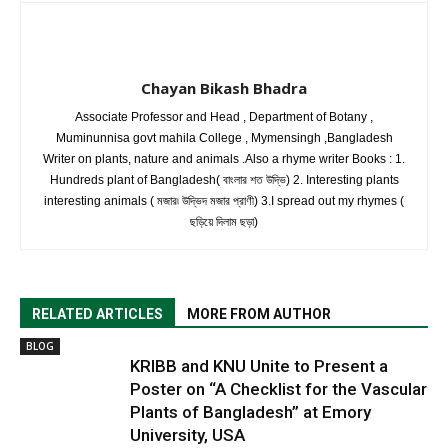
Chayan Bikash Bhadra
Associate Professor and Head , Department of Botany ,
Muminunnisa govt mahila College , Mymensingh ,Bangladesh
Writer on plants, nature and animals .Also a rhyme writer Books : 1.
Hundreds plant of Bangladesh( বাংলার শত উদ্ভি) 2. Interesting plants
interesting animals ( মজার৷ উদ্ভিদ মজার প্রাণী) 3.I spread out my rhymes (
ছড়িয়ে দিলাম ছড়া)
RELATED ARTICLES
MORE FROM AUTHOR
BLOG
KRIBB and KNU Unite to Present a
Poster on “A Checklist for the Vascular
Plants of Bangladesh” at Emory
University, USA