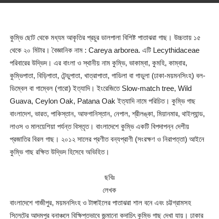
কুম্ভি ছোট থেকে মধ্যম আকৃতির প্রচুর ডালপালা বিশিষ্ট পাতাঝরা গাছ। উচ্চতায় ১৫
থেকে ২০ মিটার। বৈজ্ঞানিক নাম : Careya arborea. এটি Lecythidaceae
পরিবারের উদ্ভিদ। এর বাংলা ও স্থানীয় নাম কুম্ভি, ভাকাম্বা, কুমহি, কাম্বার,
কুম্ভিপাতা, বিড়িপাতা, টেন্ডুপাতা, খাত্রাপাতা, গাডিলা বা গাডুলা (ঢাকা-ময়মনসিংহ) বল-
ডিম্বেল বা গাম্বেল (গারো) ইত্যাদি। ইংরেজিতে Slow-match tree, Wild
Guava, Ceylon Oak, Patana Oak ইত্যাদি নামে পরিচিত। কুম্ভি গাছ
বাংলাদেশ, ভারত, পাকিস্তান, আফগানিস্তান, নেপাল, শ্রীলঙ্কা, মিয়ানমার, থাইল্যান্ড,
লাওস ও মালয়েশিয়া পর্যন্ত বিস্তৃত। বাংলাদেশে কুম্ভি একটি বিপদাপন্ন দেশীয়
প্রজাতির বিরল গাছ। ২০১২ সালের প্রণীত বন্যপ্রাণী (সংরক্ষণ ও নিরাপত্তা) আইনে
কুম্ভি গাছ রক্ষিত উদ্ভিদ হিসেবে অভিহিত।
ছবিঃ
লেখক
বাংলাদেশে গাজীপুর, ময়মনসিংহ ও টাঙ্গাইলের পাতাঝরা শাল বনে এবং চট্টগ্রামসহ
সিলেটের আদমপুর বনাঞ্চলে বিক্ষিপ্তভাবে জন্মানো কদাচিৎ কুম্ভি গাছ দেখা যায়। ঢাকার