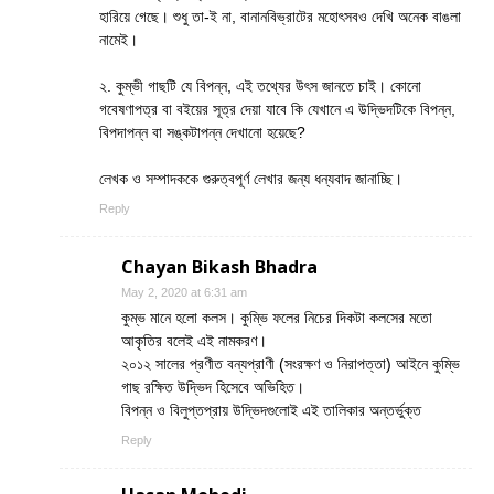
হারিয়ে গেছে। শুধু তা-ই না, বানানবিভ্রাটের মহোৎসবও দেখি অনেক বাঙলা
নামেই।
২. কুম্ভী গাছটি যে বিপন্ন, এই তথ্যের উৎস জানতে চাই। কোনো
গবেষণাপত্র বা বইয়ের সূত্র দেয়া যাবে কি যেখানে এ উদ্ভিদটিকে বিপন্ন,
বিপদাপন্ন বা সঙ্কটাপন্ন দেখানো হয়েছে?
লেখক ও সম্পাদককে গুরুত্বপূর্ণ লেখার জন্য ধন্যবাদ জানাচ্ছি।
Reply
Chayan Bikash Bhadra
May 2, 2020 at 6:31 am
কুম্ভ মানে হলো কলস। কুম্ভি ফলের নিচের দিকটা কলসের মতো
আকৃতির বলেই এই নামকরণ।
২০১২ সালের প্রণীত বন্যপ্রাণী (সংরক্ষণ ও নিরাপত্তা) আইনে কুম্ভি
গাছ রক্ষিত উদ্ভিদ হিসেবে অভিহিত।
বিপন্ন ও বিলুপ্তপ্রায় উদ্ভিদগুলোই এই তালিকার অন্তর্ভুক্ত
Reply