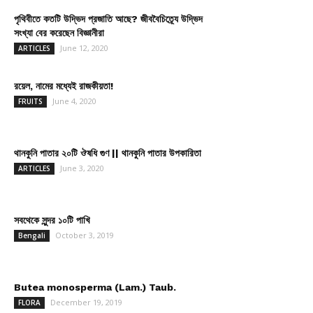
পৃথিবীতে কতটি উদ্ভিদ প্রজাতি আছে? জীববৈচিত্র্যে উদ্ভিদ
সংখ্যা বের করেছেন বিজ্ঞানীরা
June 12, 2020
ARTICLES
রয়েল, নামের মধ্যেই রাজকীয়তা!
June 4, 2020
FRUITS
থানকুনি পাতার ২০টি ঔষধি গুণ || থানকুনি পাতার উপকারিতা
June 3, 2020
ARTICLES
সবথেকে সুন্দর ১০টি পাখি
October 3, 2019
Bengali
Butea monosperma (Lam.) Taub.
December 19, 2019
FLORA