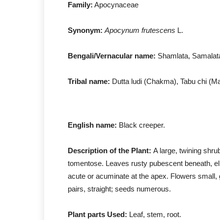
Family:
Apocynaceae
Synonym:
Apocynum frutescens
L
Bengali/Vernacular name:
Shamlata, Samalata,
Tribal name:
Dutta ludi (Chakma), Tabu chi (M
English name:
Black creeper.
Description of the Plant:
A large, twining shr
tomentose. Leaves rusty pubescent beneath, elli
acute or acuminate at the apex. Flowers small, gr
pairs, straight; seeds numerous.
Plant parts Used:
Leaf, stem, root.