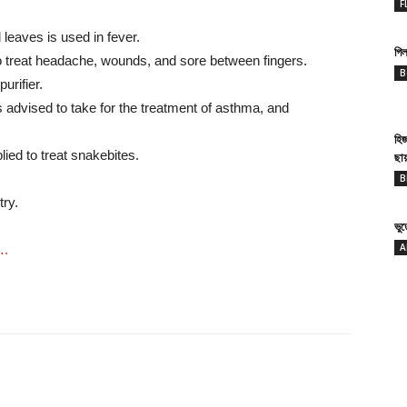
F
leaves is used in fever.
গিল
to treat headache, wounds, and sore between fingers.
B
urifier.
s advised to take for the treatment of asthma, and
হি
lied to treat snakebites.
ছা
B
try.
ভু
A
….