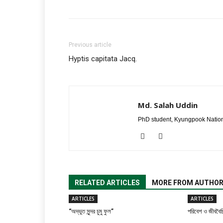
Previous article
Hyptis capitata Jacq.
Md. Salah Uddin
PhD student, Kyungpook Nation
RELATED ARTICLES
MORE FROM AUTHO
ARTICLES
ARTICLES
“অদ্ভুত সুন্দর চুমু ফুল”
পরিবেশ ও জীববৈচি