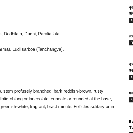
পৃথ
উদ্
.
A
 Dodhilata, Dudhi, Paralia lata.
রয
F
arma), Ludi sarboa (Tanchangya).
থান
উপ
A
ub, stem profusely branched, bark reddish-brown, rusty
সবথ
ptic-oblong or lanceolate, cuneate or rounded at the base,
B
eenish-white, fragrant, bract minute. Follicles solitary or in
B
T