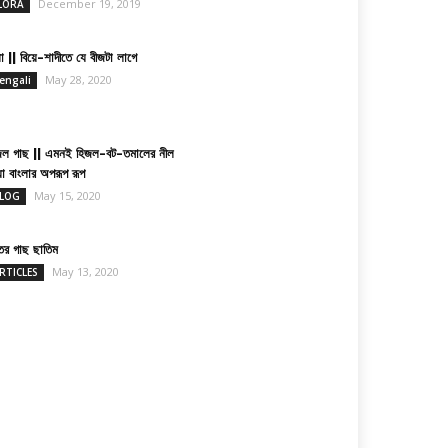
December 19, 2019
LORA
া || বিয়ে-শাদীতে যে বীজটা লাগে
May 28, 2020
engali
জল গাছ || এমনই হিজল-বট-তমালের নীল
য়া বাংলার অপরূপ রূপ
May 15, 2020
LOG
তের গাছ ছাতিম
May 13, 2020
RTICLES