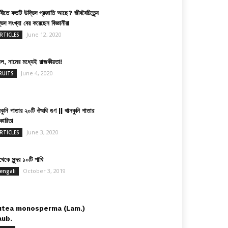
িবীতে কতটি উদ্ভিদ প্রজাতি আছে? জীববৈচিত্র্যে
ভিদ সংখ্যা বের করেছেন বিজ্ঞানীরা
June 12, 2020
RTICLES
়েল, নামের মধ্যেই রাজকীয়তা!
June 4, 2020
RUITS
কুনি পাতার ২০টি ঔষধি গুণ || থানকুনি পাতার
কারিতা
June 3, 2020
RTICLES
েকে সুন্দর ১০টি পাখি
October 3, 2019
engali
utea monosperma (Lam.)
aub.