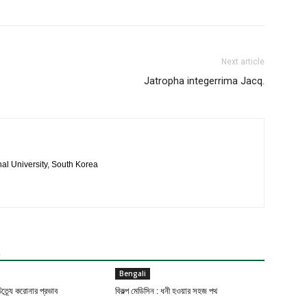
Next article
Jatropha integerrima Jacq.
al University, South Korea
R
Bengali
ত্র্যে করোনার প্রভাব
বিকল্প মেডিসিন : ধনী হওয়ার সহজ পথ