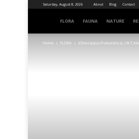
Saturday, August 8, 2026
About
Blog
Contact
NATURE
FLORA
FAUNA
NATURE
RE
Home
FLORA
Ichnocarpus frutescens (L.) W.T.Ai
INFO