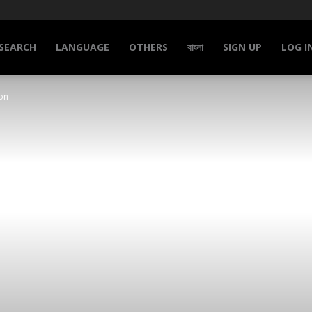
SEARCH
LANGUAGE
OTHERS
বাংলা
SIGN UP
LOG I
ton