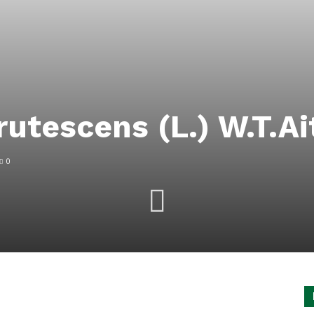
rutescens (L.) W.T.A
0