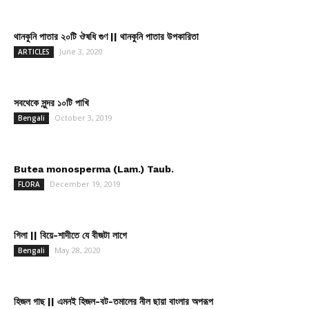
থানকুনি পাতার ২০টি ঔষধি গুণ || থানকুনি পাতার উপকারিতা
June 3, 2020
ARTICLES
সবথেকে সুন্দর ১০টি পাখি
October 3, 2019
Bengali
Butea monosperma (Lam.) Taub.
December 19, 2019
FLORA
গিলা || বিয়ে-শাদীতে যে বীজটা লাগে
May 28, 2020
Bengali
হিজল গাছ || এমনই হিজল-বট-তমালের নীল ছায়া বাংলার অপরূপ