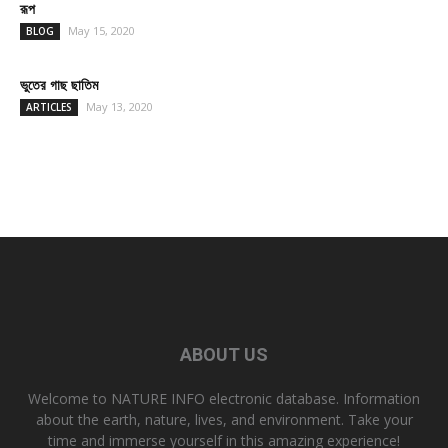
রূপ
May 15, 2020
BLOG
ভুতের গাছ ছাতিম
May 13, 2020
ARTICLES
ABOUT US
Welcome to NATURE INFO electronic database. Information
about the earth, nature, lives, and environment. Take your
time and immerse yourself in this amazing experience!