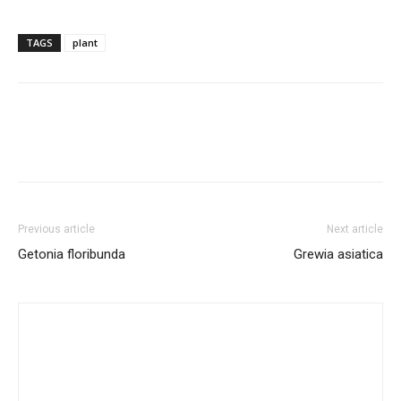
TAGS
plant
Previous article
Next article
Getonia floribunda
Grewia asiatica