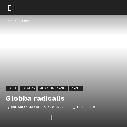
Home
FLORA
FLORA
FLOWERS
MEDICINAL PLANTS
PLANTS
Globba radicalis
By
Md. Salah Uddin
-
August 13, 2019
1198
0