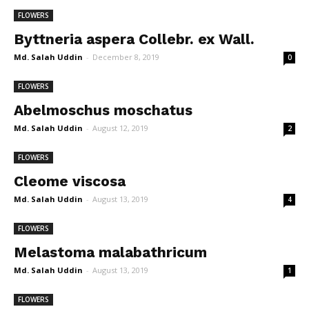
FLOWERS
Byttneria aspera Collebr. ex Wall.
Md. Salah Uddin
-
December 8, 2019
0
FLOWERS
Abelmoschus moschatus
Md. Salah Uddin
-
August 12, 2019
2
FLOWERS
Cleome viscosa
Md. Salah Uddin
-
August 13, 2019
4
FLOWERS
Melastoma malabathricum
Md. Salah Uddin
-
August 13, 2019
1
FLOWERS