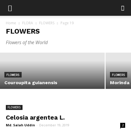
Home
FLORA
FLOWERS
Page 19
FLOWERS
FLOWERS
Rungia pectinata (L.) Nees
Flowers of the World
Md. Salah Uddin
-
December 19, 2019
FLOWERS
FLOWERS
Couroupita guianensis
Morinda 
FLOWERS
Celosia argentea L.
Md. Salah Uddin
-
December 19, 2019
2