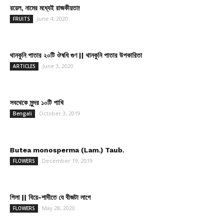
রয়েল, নামের মধ্যেই রাজকীয়তা!
June 4, 2020
FRUITS
থানকুনি পাতার ২০টি ঔষধি গুণ || থানকুনি পাতার উপকারিতা
June 3, 2020
ARTICLES
সবথেকে সুন্দর ১০টি পাখি
October 3, 2019
Bengali
Butea monosperma (Lam.) Taub.
December 19, 2019
FLOWERS
গিলা || বিয়ে-শাদীতে যে বীজটা লাগে
May 28, 2020
FLOWERS