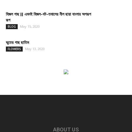
হিজল গাছ || এমনই হিজল-বট-তমালের নীল ছায়া বাংলার অপরূপ
রূপ
May 15, 2020
BLOG
ভুতের গাছ ছাতিম
May 13, 2020
FLOWERS
ABOUT US