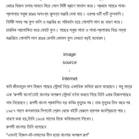
ভোরে হিজল তলার সামনে দিয়ে গেলে মিষ্টি ঘ্রাণে মাতাল করে। প্রথমে গাছের শাখা-
প্রশাখায় সবুজ রঙের অসংখ্য ঝুলন্ত মঞ্জরি দেখা যায়। এরপর গুটি গুটি ফুলকলি।
নির্দিষ্ট সময় পর ফুল কলি ও মঞ্জরির রং পরিবর্তন হয়ে গোলাপি লাল রং ধারণ করে।
চারদিক আলোকিত করে ফোটে ফুল। গাছের সবুজ পাতা ও শাখা-প্রশাখার নিচে লম্বা
মঞ্জরিতে গোলাপি লাল রঙের রেশমি কোমল ফুল দেখতে বড়ই মনোরম।
image
source
:
Internet
কবি জীবনানন্দ দাশ হিজল গাছের সৌন্দর্য নিয়ে একাধিক কবিতা রচনা করেছেন। শুধু মাত্র
এক ‘রুপসী বাংলা’তেই বাংলার অপরুপ সৌন্দর্য বর্ণনা করতে গিয়ে তিনি ৯বার হিজলগাছের
নাম নিয়েছেন। রূপসী বাংলা প্রকাশিত হয় কবির মৃত্যুর পর। তার মৃত্যুর তিন বছর পর
১৯৫৭ সালে কলকাতার সিগনেট প্রেস থেকে বইটি বেরুলে ব্যাপক জনপ্রিয়তা পায়।
ধারণা করা হয়,তিনি ১৯৩৪ সালের দিকে কবিতাগুলো লিখেন।
রুপসী বাংলায় তিনি বলেছেন
“এমনই হিজল-বট-তমালের নীল ছায়া বাংলার অপরূপ রূপ”