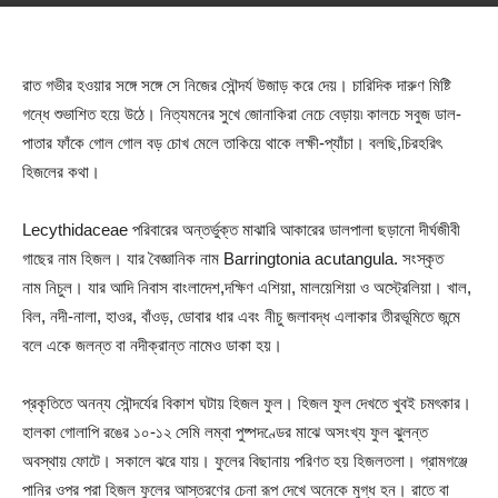
রাত গভীর হওয়ার সঙ্গে সঙ্গে সে নিজের সৌন্দর্য উজাড় করে দেয়। চারিদিক দারুণ মিষ্টি
গন্ধে শুভাশিত হয়ে উঠে। নিত্যমনের সুখে জোনাকিরা নেচে বেড়ায়৷ কালচে সবুজ ডাল-
পাতার ফাঁকে গোল গোল বড় চোখ মেলে তাকিয়ে থাকে লক্ষী-প্যাঁচা। বলছি,চিরহরিৎ
হিজলের কথা।
Lecythidaceae পরিবারের অন্তর্ভুক্ত মাঝারি আকারের ডালপালা ছড়ানো দীর্ঘজীবী
গাছের নাম হিজল। যার বৈজ্ঞানিক নাম Barringtonia acutangula. সংস্কৃত
নাম নিচুল। যার আদি নিবাস বাংলাদেশ,দক্ষিণ এশিয়া, মালয়েশিয়া ও অস্ট্রেলিয়া। খাল,
বিল, নদী-নালা, হাওর, বাঁওড়, ডোবার ধার এবং নীচু জলাবদ্ধ এলাকার তীরভূমিতে জন্মে
বলে একে জলন্ত বা নদীক্রান্ত নামেও ডাকা হয়।
প্রকৃতিতে অনন্য সৌন্দর্যের বিকাশ ঘটায় হিজল ফুল। হিজল ফুল দেখতে খুবই চমৎকার।
হালকা গোলাপি রঙের ১০-১২ সেমি লম্বা পুষ্পদণ্ডের মাঝে অসংখ্য ফুল ঝুলন্ত
অবস্থায় ফোটে। সকালে ঝরে যায়। ফুলের বিছানায় পরিণত হয় হিজলতলা। গ্রামগঞ্জে
পানির ওপর পরা হিজল ফুলের আস্তরণের চেনা রূপ দেখে অনেকে মুগ্ধ হন। রাতে বা