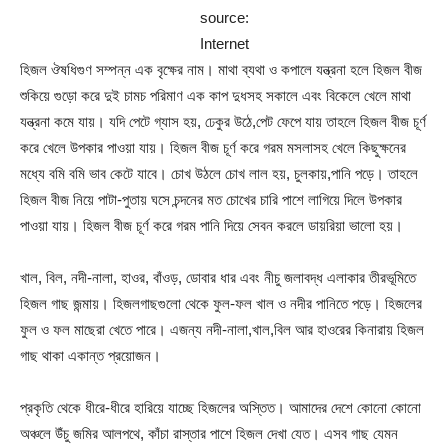
source:
Internet
হিজল ঔষধিগুণ সম্পন্ন এক বৃক্ষের নাম। মাথা ব্যথা ও কপালে যন্ত্রনা হলে হিজল বীজ
শুকিয়ে গুড়াে করে দুই চামচ পরিমাণ এক কাপ দুধসহ সকালে এবং বিকেলে খেলে মাথা
যন্ত্রনা কমে যায়। যদি পেটে গ্যাস হয়, ঢেকুর উঠে,পেট ফেপে যায় তাহলে হিজল বীজ চূর্ণ
করে খেলে উপকার পাওয়া যায়। হিজল বীজ চূর্ণ করে গরম মসলাসহ খেলে কিছুক্ষনের
মধ্যে বমি বমি ভাব কেটে যাবে। চোখ উঠলে চোখ লাল হয়, চুলকায়,পানি পড়ে। তাহলে
হিজল বীজ নিয়ে পাটা-পুতায় ঘসে চন্দনের মত চোখের চারি পাশে লাগিয়ে দিলে উপকার
পাওয়া যায়। হিজল বীজ চূর্ণ করে গরম পানি দিয়ে সেবন করলে ডায়রিয়া ভালো হয়।
খাল, বিল, নদী-নালা, হাওর, বাঁওড়, ডোবার ধার এবং নীচু জলাবদ্ধ এলাকার তীরভূমিতে
হিজল গাছ জন্মায়। হিজলগাছগুলো থেকে ফুল-ফল খাল ও নদীর পানিতে পড়ে। হিজলের
ফুল ও ফল মাছেরা খেতে পারে। এজন্য নদী-নালা,খাল,বিল আর হাওরের কিনারায় হিজল
গাছ থাকা একান্ত প্রয়োজন।
প্রকৃতি থেকে ধীরে-ধীরে হারিয়ে যাচ্ছে হিজলের অস্তিত। আমাদের দেশে কোনো কোনো
অঞ্চলে উঁচু জমির আলপথে, কাঁচা রাস্তার পাশে হিজল দেখা যেত। এসব গাছ যেমন