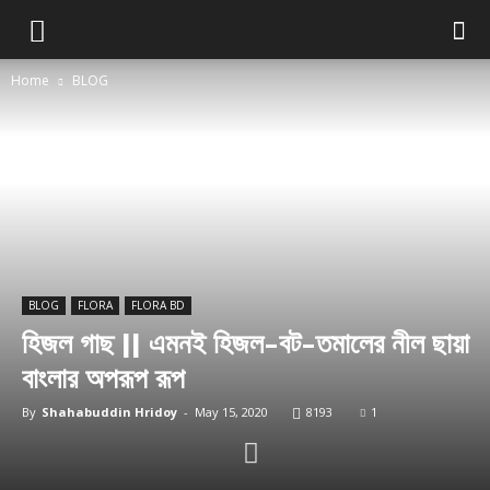
Home
BLOG
BLOG
FLORA
FLORA BD
হিজল গাছ || এমনই হিজল-বট-তমালের নীল ছায়া
বাংলার অপরূপ রূপ
By
Shahabuddin Hridoy
-
May 15, 2020
8193
1