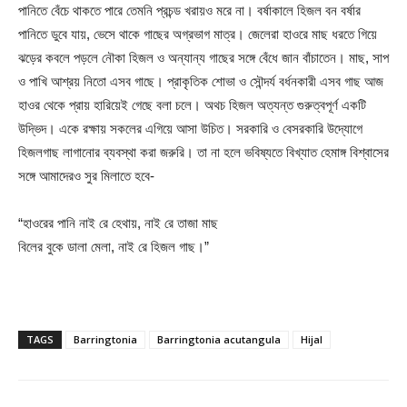
পানিতে বেঁচে থাকতে পারে তেমনি প্রচন্ড খরায়ও মরে না। বর্ষাকালে হিজল বন বর্ষার
পানিতে ডুবে যায়, ভেসে থাকে গাছের অগ্রভাগ মাত্র। জেলেরা হাওরে মাছ ধরতে গিয়ে
ঝড়ের কবলে পড়লে নৌকা হিজল ও অন্যান্য গাছের সঙ্গে বেঁধে জান বাঁচাতেন। মাছ, সাপ
ও পাখি আশ্রয় নিতো এসব গাছে। প্রাকৃতিক শোভা ও সৌন্দর্য বর্ধনকারী এসব গাছ আজ
হাওর থেকে প্রায় হারিয়েই গেছে বলা চলে। অথচ হিজল অত্যন্ত গুরুত্বপূর্ণ একটি
উদ্ভিদ। একে রক্ষায় সকলের এগিয়ে আসা উচিত। সরকারি ও বেসরকারি উদ্যোগে
হিজলগাছ লাগানোর ব্যবস্থা করা জরুরি। তা না হলে ভবিষ্যতে বিখ্যাত হেমাঙ্গ বিশ্বাসের
সঙ্গে আমাদেরও সুর মিলাতে হবে-
“হাওরের পানি নাই রে হেথায়, নাই রে তাজা মাছ
বিলের বুকে ডালা মেলা, নাই রে হিজল গাছ।”
TAGS
Barringtonia
Barringtonia acutangula
Hijal