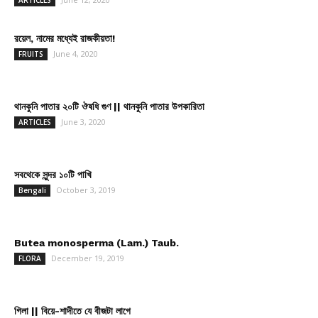
ARTICLES
রয়েল, নামের মধ্যেই রাজকীয়তা!
June 4, 2020
FRUITS
থানকুনি পাতার ২০টি ঔষধি গুণ || থানকুনি পাতার উপকারিতা
June 3, 2020
ARTICLES
সবথেকে সুন্দর ১০টি পাখি
October 3, 2019
Bengali
Butea monosperma (Lam.) Taub.
December 19, 2019
FLORA
গিলা || বিয়ে-শাদীতে যে বীজটা লাগে