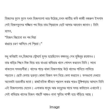
হিজলের ফুলে ফুলে যখন হিজলতলা ভরে উঠেছে,তখন জাতীয় কবি কাজী নজরুল ইসলাম
সেই হিজলফুলের সজ্জিত পথ দিয়ে তার প্রিয়াকে হেটে আসার আহবান জানান। তিনি
বলেন,
“হিজল বিছানো বন পথ দিয়া
রাঙায়ে চরণ আসিবে গো প্রিয়া।”
শুধু কবিরাই নন,হিজলের সৌন্দর্যে মুগ্ধ হয়েছিলেন বঙ্গবন্ধু শেখ মুজিবুর রহমানও।
তার বাড়ির পিছন দিক দিয়ে বয়ে যাওয়া বাঘিয়ার খালে গোসল করতেন তিনি। সাথে
থাকতেন সমবয়সীরা। খালের পাড়ে থাকা হিজলগাছে উঠে খালের পানিতে লাফিয়ে
পড়তেন। ছোট বেলায় দুরন্ত খোকা হিজল ফল নিয়ে খেলা করতেন। ফলগুলো দেখতে
অনেকটা হরতকীর মতো। রাজনৈতিক জীবনে প্রবেশ করার পরেও টুঙ্গিপাড়ায় আসলে তিনি
এই হিজলতলায় যেতেন। এলাকার মানুষ আর বন্ধুদের সাথে সময় কাটাতেন এখানেই।
সেই বাঘিয়ার খালের হিজল গাছটি আজও নানা স্মৃতির সাক্ষী হয়ে দাঁড়িয়ে আছে।
Image