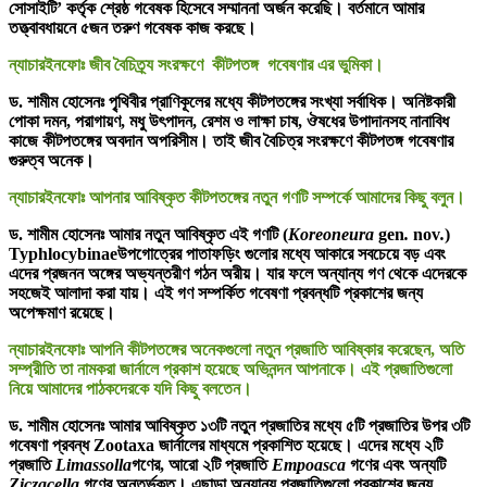
সোসাইটি’ কর্তৃক শ্রেষ্ঠ গবেষক হিসেবে সম্মাননা অর্জন করেছি। বর্তমানে আমার
তত্ত্বাবধায়নে ৫জন তরুণ গবেষক কাজ করছে।
ন্যাচারইনফোঃ জীব বৈচিত্র্য সংরক্ষণে কীটপতঙ্গ
গবেষণার এর ভুমিকা।
ড. শামীম হোসেনঃ পৃ্থিবীর প্রাণিকূলের মধ্যে কীটপতঙ্গের সংখ্যা সর্বাধিক। অনিষ্টকারী
পোকা দমন, পরাগায়ণ, মধু উৎপাদন, রেশম ও লাক্ষা চাষ, ঔষধের উপাদানসহ নানাবিধ
কাজে কীটপতঙ্গের অবদান অপরিসীম। তাই জীব বৈচিত্র সংরক্ষণে কীটপতঙ্গ গবেষণার
গুরুত্ব অনেক।
ন্যাচারইনফোঃ আপনার আবিষ্কৃত কীটপতঙ্গের নতুন গণটি সম্পর্কে আমাদের কিছু বলুন।
ড. শামীম হোসেনঃ আমার নতুন আবিষ্কৃত এই গণটি (
Koreoneura
gen
.
nov
.
)
Typhlocybinaeউপগোত্রের পাতাফড়িং গুলোর মধ্যে আকারে সবচেয়ে বড় এবং
এদের প্রজনন অঙ্গের অভ্যন্তরীণ গঠন অরীয়। যার ফলে অন্যান্য গণ থেকে এদেরকে
সহজেই আলাদা করা যায়। এই গণ সম্পর্কিত গবেষণা প্রবন্ধটি প্রকাশের জন্য
অপেক্ষমাণ রয়েছে।
ন্যাচারইনফোঃ আপনি কীটপতঙ্গের অনেকগুলো নতুন প্রজাতি আবিষ্কার করেছেন, অতি
সম্প্রীতি তা নামকরা জার্নালে প্রকাশ হয়েছে অভিনন্দন আপনাকে। এই প্রজাতিগুলো
নিয়ে আমাদের পাঠকদেরকে যদি কিছু বলতেন।
ড. শামীম হোসেনঃ আমার আবিষ্কৃত ১৩টি নতুন প্রজাতির মধ্যে ৫টি প্রজাতির উপর ৩টি
গবেষণা প্রবন্ধ Zootaxa জার্নালের মাধ্যমে প্রকাশিত হয়েছে। এদের মধ্যে ২টি
প্রজাতি
Limassolla
গণের, আরো ২টি প্রজাতি
Empoasca
গণের এবং অন্যটি
Ziczacella
গণের অন্তর্ভুক্ত। এছাড়া অন্যান্য প্রজাতিগুলো প্রকাশের জন্য