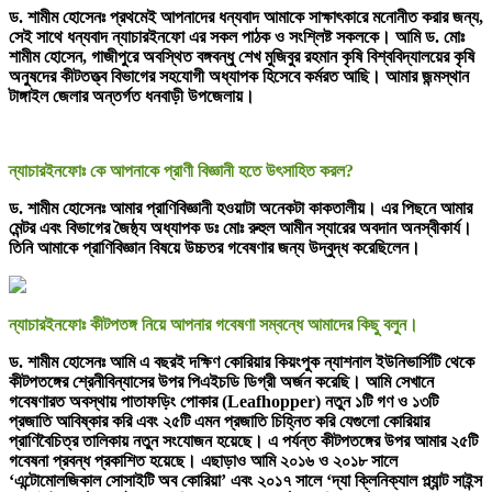
ড. শামীম হোসেনঃ প্রথমেই আপনাদের ধন্যবাদ আমাকে সাক্ষাৎকারে মনোনীত করার জন্য,
সেই সাথে ধন্যবাদ ন্যাচারইনফো এর সকল পাঠক ও সংশ্লিষ্ট সকলকে। আমি ড. মোঃ
শামীম হোসেন, গাজীপুরে অবস্থিত বঙ্গবন্ধু শেখ মুজিবুর রহমান কৃষি বিশ্ববিদ্যালয়ের কৃষি
অনুষদের কীটতত্ত্ব বিভাগের সহযোগী অধ্যাপক হিসেবে কর্মরত আছি। আমার জন্মস্থান
টাঙ্গাইল জেলার অন্তর্গত ধনবাড়ী উপজেলায়।
ন্যাচারইনফোঃ কে আপনাকে প্রাণী বিজ্ঞানী হতে উৎসাহিত করল?
ড. শামীম হোসেনঃ আমার প্রাণিবিজ্ঞানী হওয়াটা অনেকটা কাকতালীয়। এর পিছনে আমার
মেন্টর এবং বিভাগের জৈষ্ঠ্য অধ্যাপক ডঃ মোঃ রুহুল আমীন স্যারের অবদান অনস্বীকার্য।
তিনি আমাকে প্রাণিবিজ্ঞান বিষয়ে উচ্চতর গবেষণার জন্য উদ্বুদ্ধ করেছিলেন।
ন্যাচারইনফোঃ কীটপতঙ্গ নিয়ে আপনার গবেষণা সম্বন্ধে আমাদের কিছু বলুন।
ড. শামীম হোসেনঃ আমি এ বছরই দক্ষিণ কোরিয়ার কিয়ংপুক ন্যাশনাল ইউনিভার্সিটি থেকে
কীটপতঙ্গের শ্রেনীবিন্যাসের উপর পিএইচডি ডিগ্রী অর্জন করেছি। আমি সেখানে
গবেষণারত অবস্থায় পাতাফড়িং পোকার (Leafhopper) নতুন ১টি গণ ও ১৩টি
প্রজাতি আবিষ্কার করি এবং ২৫টি এমন প্রজাতি চিহ্নিত করি যেগুলো কোরিয়ার
প্রাণিবৈচিত্র তালিকায় নতুন সংযোজন হয়েছে। এ পর্যন্ত কীটপতঙ্গের উপর আমার ২৫টি
গবেষনা প্রবন্ধ প্রকাশিত হয়েছে। এছাড়াও আমি ২০১৬ ও ২০১৮ সালে
‘এন্টোমোলজিকাল সোসাইটি অব কোরিয়া’ এবং ২০১৭ সালে ‘দ্যা ক্লিনিক্যাল প্ল্যান্ট সাইন্স