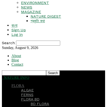
ENVIRONMENT
NEWS
MAGAZINE
NATURE DIGEST
প্রকৃতি কথা
বাংলা
Sign Up
Log in
Search
Sunday, August 9, 2026
About
Blog
Contact
NATURE INFO
FLORA
ALGAE
FERNS
FLORA BD
BD FLORA