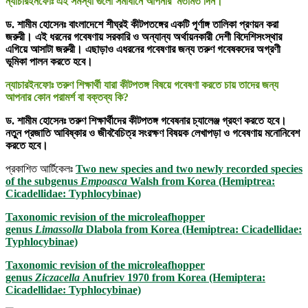
ন্যাচারইনফোঃ এই সমস্যা গুলো সমাধানে আপনার মতামত দিন।
ড. শামীম হোসেনঃ
বাংলাদেশে শীঘ্রই কীটপতঙ্গের একটি পূর্ণাঙ্গ তালিকা প্রণয়ন করা
জরুরী। এই ধরনের গবেষণায় সরকারি ও অন্যান্য অর্থায়নকারী দেশী বিদেশিসংস্থার
এগিয়ে আসাটা জরুরী। এছাড়াও এধরনের গবেষণার জন্য তরুণ গবেষকদের অগ্রণী
ভূমিকা পালন করতে হবে।
ন্যাচারইনফোঃ তরুণ শিক্ষার্থী যারা কীটপতঙ্গ বিষয়ে গবেষণা করতে চায় তাদের জন্য
আপনার কোন পরামর্শ বা বক্তব্য কি?
ড. শামীম হোসেনঃ তরুণ শিক্ষার্থীদের কীটপতঙ্গ গবেষনার চ্যালেঞ্জ গ্রহণ করতে হবে।
নতুন প্রজাতি আবিষ্কার ও জীববৈচিত্র সংরক্ষণ বিষয়ক লেখাপড়া ও গবেষণায় মনোনিবেশ
করতে হবে।
প্রকাশিত আর্টিকেলঃ
Two new species and two newly recorded species
of the subgenus
Empoasca
Walsh from Korea (Hemiptrea:
Cicadellidae: Typhlocybinae)
Taxonomic revision of the microleafhopper
genus
Limassolla
Dlabola from Korea (Hemiptrea: Cicadellidae:
Typhlocybinae)
Taxonomic revision of the microleafhopper
genus
Ziczacella
Anufriev 1970 from Korea (Hemiptera:
Cicadellidae: Typhlocybinae)