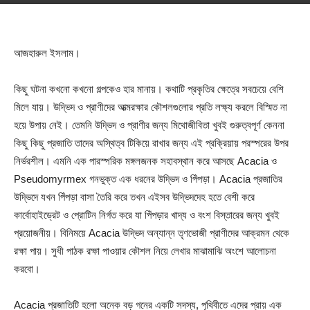
আজহারুল ইসলাম।
কিছু ঘটনা কখনো কখনো গল্পকেও হার মানায়। কথাটি প্রকৃতির ক্ষেত্রে সবচেয়ে বেশি
মিলে যায়। উদ্ভিদ ও প্রাণীদের আত্মরক্ষার কৌশলগুলোর প্রতি লক্ষ্য করলে বিস্মিত না
হয়ে উপায় নেই। তেমনি উদ্ভিদ ও প্রাণীর জন্য মিথোজীবিতা খুবই গুরুত্বপূর্ণ কেননা
কিছু কিছু প্রজাতি তাদের অস্থিত্ব টিকিয়ে রাখার জন্য এই প্রক্রিয়ায় পরস্পরের উপর
নির্ভরশীল। এমনি এক পারস্পরিক মঙ্গলজনক সহাবস্থান করে আসছে Acacia ও
Pseudomyrmex গনভুক্ত এক ধরনের উদ্ভিদ ও পিঁপড়া। Acacia প্রজাতির
উদ্ভিদে যখন পিঁপড়া বাসা তৈরি করে তখন এইসব উদ্ভিদদেহ হতে বেশী করে
কার্বোহাইড্রেট ও প্রোটিন নির্গত করে যা পিঁপড়ার খাদ্য ও বংশ বিস্তারের জন্য খুবই
প্রয়োজনীয়। বিনিময়ে Acacia উদ্ভিদ অন্যান্ন তৃণভোজী প্রাণীদের আক্রমন থেকে
রক্ষা পায়। সুধী পাঠক রক্ষা পাওয়ার কৌশল নিয়ে লেখার মাঝামাঝি অংশে আলোচনা
করবো।
Acacia প্রজাতিটি হলো অনেক বড় গনের একটি সদস্য, পৃথিবীতে এদের প্রায় এক