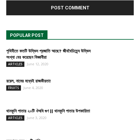
POPULAR POST
পৃথিবীতে কতটি উদ্ভিদ প্রজাতি আছে? জীববৈচিত্র্যে উদ্ভিদ
সংখ্যা বের করেছেন বিজ্ঞানীরা
June 12, 2020
ARTICLES
রয়েল, নামের মধ্যেই রাজকীয়তা!
June 4, 2020
FRUITS
থানকুনি পাতার ২০টি ঔষধি গুণ || থানকুনি পাতার উপকারিতা
June 3, 2020
ARTICLES