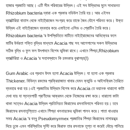
হাজার প্রজাতি আছে। এটি সীম পরিবারের উদ্ভিদ। এই সব উদ্ভিদের মুলে সাধারনত
Rhizobium bacteria দ্বারা এক প্রকার নডিউল তৈরি হয়। আর এইসব
ব্যাক্টেরিয়া বাতাস থেকে নাইট্রোজেন সংগ্রহ করে তাকে জৈব যৌগে পরিনত করে। উক্ত
উদ্ভিদ এই নাইট্রোজেন ব্যবহার করে এমাইনো এসিড ও প্রোটিন তৈরি করে।
Rhizobium bacteria ‘র উপস্থিতিতে মাটিতে নাইট্রোজেনের আধিক্যের ফলে
মাটির উর্বরতা শক্তি বৃদ্ধির মাধ্যমে Acacia গাছ সহ আশেপাশের সকল উদ্ভিদের
সঠিক বৃদ্ধি ও ফুল ফল উৎপাদনে বিশেষ ভূমিকা রাখে। এখানে পিঁপড়া,Rhizobium
ব্যাক্টেরিয়া ও Acacia ‘র সহাবস্থানে কি চমৎকার বুঝাপড়া(!)
Gum Arabic এর প্রধান উৎস হলো Acacia উদ্ভিদ। যা হলো এক প্রকার
Thickener. বিভিন্ন রকমের প্রক্রিয়াজাত খাবার যেমন ক্যান্ডি ও আইসক্রিম তৈরিতে
ব্যবহার করা হয়।এই প্রজাতির উদ্ভিদে বিশেষ করে Acacia তে ভয়ানক ধারালো কাটা
দেখা যায় যা স্তন্যপায়ী প্রাণীদের আক্রমন থেকে নিজেদের রক্ষা করে। ধারালো কাটা
থাকা সত্বেও Acacia উদ্ভিদ প্রতিনিয়ত জিরাফের রসনাবিলাসে পরিনত হয়। তবে
জিরাফের রসনাতৃপ্তিতে এখানে পিঁপড়া খলনায়কের ভূমিকা পালন করে। পাতা খাওয়ার
সময় Acacia ‘র বন্ধু Pseudomyrmex প্রজাতির পিঁপড়া জিরাফের নাসারন্ধ্র
দিয়ে ঢুকে এমন পরিস্থিতির সৃস্টি করে জিরাফ তার রসনাকে তৃপ্ত না করেই দৌড়ে পালিয়ে