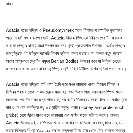
যায়।
Acacia গনের উদ্ভিদ ও Pseudomyrmex গনের পিঁপড়ার পারস্পরিক বুঝাপড়ায়
আরো একটি মজার ব্যাপার ঘটে।Acacia উদ্ভিদ পিঁপড়াকে চিনি ও প্রোটিন সরবরাহ
করে যা পিঁপড়ার বাসায় বাচ্চা উৎপাদনের সময় খুবই প্রয়োজনীয় উপাদান। অর্থাৎ পিঁপড়ার
বংশবৃদ্ধিতে এই উদ্ভিদ সরাসরি বিশেষ ভূমিকা পালন করছে। সাধারনত নতুন গজানো
পাতার অগ্রভাগে প্রোটিন সমৃদ্ধ Beltian Bodies উৎপন্ন করে যা উদ্ভিদ দেহের
জন্য কোন কাজে আসে না কিন্তু পিঁপড়ার পুষ্টি চাহিদা মিটাতে বিশেষ ভূমিকা পালন করে।
Acacia গনের উদ্ভিদে পাখি বাসা তৈরি করে যখন বাচ্চাকে খাবার হিসেবে পিঁপড়া ও
বিভিন্ন প্রকার পোকা মাকড় দেয়ার সময় হয় তখন উক্ত গাছে বসবাসরত পিঁপড়া গুলো
নিজেদের প্রোটেকশনের জন্য গাছের বড় বড় কাটার ভিতরে যে ফাকা থাকে ও সেখানে ঢুকে
যায় ও সেখানে অবস্থিত মধু ও প্রোটিন সমৃদ্ধ খাবার (Honey and protein-rich
grubs) খেয়ে জীবন ধারন করে অন্যথায় এরা পাখির খাদ্যে পরিনত হতো। তাহলে
Acacia উদ্ভিদ এই সব পিঁপড়ার খাদ্য বাসস্থান ও প্রতিরক্ষা সব কিছু দিয়ে সাহায্য
করছে বিনিময়ে পিঁপড়া Acacia গাছকে অন্যপ্রাণীদের হাত থেকে বেঁচে থাকতে সাহায্য