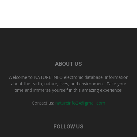
ABOUT US
Welcome to NATURE INFO electronic database. Information
about the earth, nature, lives, and environment. Take your
time and immerse yourself in this amazing experience!
Contact us:
natureinfo24@gmail.com
FOLLOW US