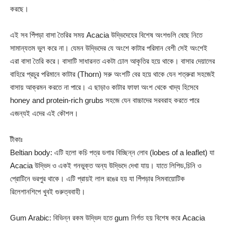
করছে।
এই সব পিঁপড়া বাসা তৈরির সময় Acacia উদ্ভিদেহের বিশেষ অংশগুলি বেছে নিতে
সামান্যতম ভুল করে না। যেমন উদ্ভিদের যে অংশে কাটার পরিমান বেশী সেই অংশেই
এরা বাসা তৈরি করে। বাসাটি সাধারনত একটা ঢোল আকৃতির হয়ে থাকে। বাসার দেয়ালের
বাহিরে প্রচুর পরিমানে কাটার (Thorn) সরু অংশটি বের হয়ে থাকে যেন শত্রুরা সহজেই
বাসায় আক্রমন করতে না পারে। এ ছাড়াও কাটার ফাফা অংশ থেকে খাদ্য হিসেবে
honey and protein-rich grubs সহজে যেন বাচ্চাদের সরবরাহ করতে পারে
এজন্যই এদের এই কৌশল।
টীকাঃ
Beltian body: এটি হলো কচি পত্র ডগার বিচ্ছিন্ন লোব (lobes of a leaflet) যা
Acacia উদ্ভিদ ও একই গনভুক্ত অন্য উদ্ভিদে দেখা যায়। যাতে লিপিড,চিনি ও
প্রোটিনে ভরপুর থাকে। এটি প্রায়ই লাল রঙের হয় যা পিঁপড়ার সিমবায়োটিক
রিলেশানশিপে খুবই গুরুত্ববাহী।
Gum Arabic: বিভিন্ন রকম উদ্ভিদ হতে gum নির্গত হয় বিশেষ করে Acacia