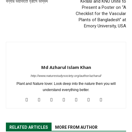
বন্যার ভয়াবহতা হ্রাসে উদ্ভিদ
KRIBB and KNU Unite to
Present a Poster on “A
Checklist for the Vascular
Plants of Bangladesh” at
Emory University, USA
Md Azharul Islam Khan
http://www.naturestudysociety.org/author/azharul/
Plant and Nature lover. Look deep into the nature then you will
understand everything better.
RELATED ARTICLES
MORE FROM AUTHOR