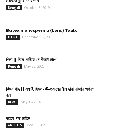
সবথেকে সুন্দর ১০টি পাখি
October 3, 2019
Bengali
Butea monosperma (Lam.) Taub.
December 19, 2019
FLORA
গিলা || বিয়ে-শাদীতে যে বীজটা লাগে
May 28, 2020
Bengali
হিজল গাছ || এমনই হিজল-বট-তমালের নীল ছায়া বাংলার অপরূপ
রূপ
May 15, 2020
BLOG
ভুতের গাছ ছাতিম
May 13, 2020
ARTICLES