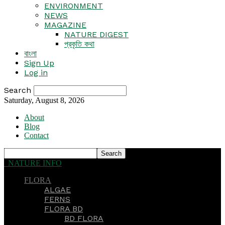
ENVIRONMENT
NEWS
MAGAZINE
NATURE DIGEST
প্রকৃতি কথা
বাংলা
Sign Up
Log in
Search
Saturday, August 8, 2026
About
Blog
Contact
NATURE INFO
FLORA
ALGAE
FERNS
FLORA BD
BD FLORA