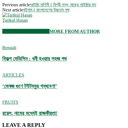
Previous article
আইষ্ঠা নাগিনী || বিশ্রী গন্ধ, মাছের আইষ্ঠার মত
Next article
বইলাম || বাংলাদেশের উচ্চতম বৃক্ষ
Tarikul Hasan
RELATED ARTICLES
MORE FROM AUTHOR
Bengali
বিকল্প মেডিসিন : ধনী হওয়ার সহজ পথ
ARTICLES
‘ভেষজ গুণে টইটম্বুর গন্ধবেণা’
FRUITS
রয়েল, নামের মধ্যেই রাজকীয়তা!
LEAVE A REPLY