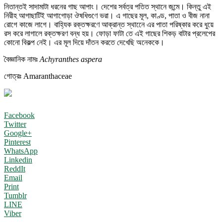
নিতান্তই সাদামাটা ধরনের গাছ আপাং। দেশের সর্বত্র পতিত স্থানে জন্মে। কিন্তু এই
নিরীহ আগাছাটিই আগাগোড়া ঔষধিগুণে ভরা। এ গাছের মূল, কাণ্ড, পাতা ও বীজ নানা
রোগে কাজে লাগে। বাহ্যিক রক্তক্ষরণে আক্রান্ত স্থানেে এর পাতা পরিষ্কার করে ধুয়ে
রস করে লাগালে রক্তক্ষরণ বন্ধ হয়। ফোড়া ফাটা তে এই গাছের শিকড় বাটার প্রলেপের
কোনো বিকল্প নেই। এর মূল দিয়ে দাঁতন করতে দেখেছি অনেককে।
বৈজ্ঞানিক নামঃ
Achyranthes aspera
গোত্রঃ Amaranthaceae
Facebook
Twitter
Google+
Pinterest
WhatsApp
Linkedin
ReddIt
Email
Print
Tumblr
LINE
Viber