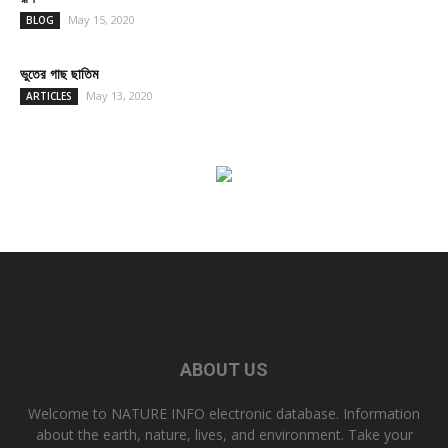
May 15, 2020
BLOG
ভুতের গাছ ছাতিম
May 13, 2020
ARTICLES
ABOUT US
Welcome to NATURE INFO electronic database. Information
about the earth, nature, lives, and environment. Take your