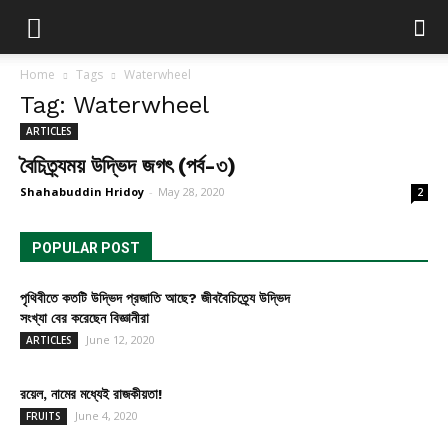
Home
Tags
Waterwheel
Tag: Waterwheel
ARTICLES
বৈচিত্র্যময় উদ্ভিদ জগৎ (পর্ব-৩)
Shahabuddin Hridoy
-
May 28, 2020
2
POPULAR POST
পৃথিবীতে কতটি উদ্ভিদ প্রজাতি আছে? জীববৈচিত্র্যে উদ্ভিদ
সংখ্যা বের করেছেন বিজ্ঞানীরা
June 12, 2020
ARTICLES
রয়েল, নামের মধ্যেই রাজকীয়তা!
June 4, 2020
FRUITS