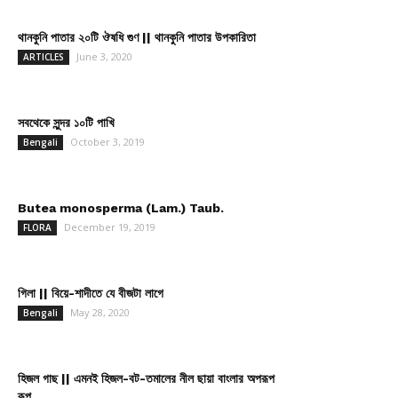
থানকুনি পাতার ২০টি ঔষধি গুণ || থানকুনি পাতার উপকারিতা
June 3, 2020
ARTICLES
সবথেকে সুন্দর ১০টি পাখি
October 3, 2019
Bengali
Butea monosperma (Lam.) Taub.
December 19, 2019
FLORA
গিলা || বিয়ে-শাদীতে যে বীজটা লাগে
May 28, 2020
Bengali
হিজল গাছ || এমনই হিজল-বট-তমালের নীল ছায়া বাংলার অপরূপ
রূপ