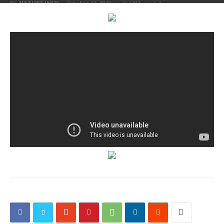
By
NATURE INFO
-
October 11, 2019
1213
1