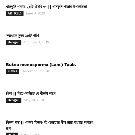
থানকুনি পাতার ২০টি ঔষধি গুণ || থানকুনি পাতার উপকারিতা
June 3, 2020
ARTICLES
সবথেকে সুন্দর ১০টি পাখি
October 3, 2019
Bengali
Butea monosperma (Lam.) Taub.
December 19, 2019
FLORA
গিলা || বিয়ে-শাদীতে যে বীজটা লাগে
May 28, 2020
Bengali
হিজল গাছ || এমনই হিজল-বট-তমালের নীল ছায়া বাংলার অপরূপ
রূপ
May 15, 2020
BLOG