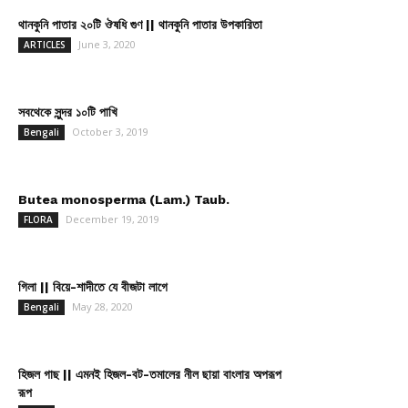
থানকুনি পাতার ২০টি ঔষধি গুণ || থানকুনি পাতার উপকারিতা
June 3, 2020
ARTICLES
সবথেকে সুন্দর ১০টি পাখি
October 3, 2019
Bengali
Butea monosperma (Lam.) Taub.
December 19, 2019
FLORA
গিলা || বিয়ে-শাদীতে যে বীজটা লাগে
May 28, 2020
Bengali
হিজল গাছ || এমনই হিজল-বট-তমালের নীল ছায়া বাংলার অপরূপ
রূপ