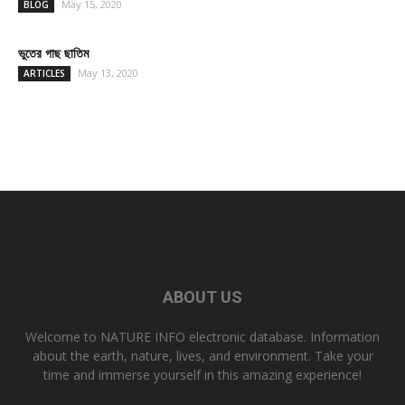
May 15, 2020
BLOG
ভুতের গাছ ছাতিম
May 13, 2020
ARTICLES
ABOUT US
Welcome to NATURE INFO electronic database. Information
about the earth, nature, lives, and environment. Take your
time and immerse yourself in this amazing experience!