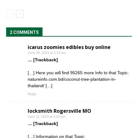
2 COMMENTS
icarus zoomies edibles buy online
June 26, 2023 at 2:33 am
… [Trackback]
[…] Here you will find 95265 more Info to that Topic:
natureinfo.com.bd/coconut-tree-plantation-in-
thailand/ […]
Reply
locksmith Rogersville MO
June 11, 2023 at 4:23 pm
… [Trackback]
[…] Information on that Topic: