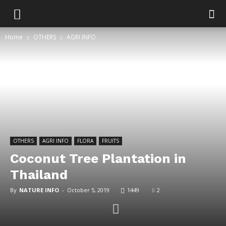
Home
OTHERS
AGRI INFO
OTHERS
AGRI INFO
FLORA
FRUITS
Coconut Tree Plantation in
Thailand
By
NATURE INFO
-
October 5, 2019
1449
2