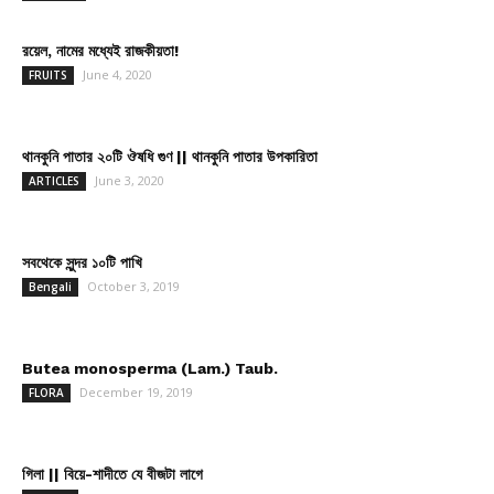
রয়েল, নামের মধ্যেই রাজকীয়তা!
June 4, 2020
FRUITS
থানকুনি পাতার ২০টি ঔষধি গুণ || থানকুনি পাতার উপকারিতা
June 3, 2020
ARTICLES
সবথেকে সুন্দর ১০টি পাখি
October 3, 2019
Bengali
Butea monosperma (Lam.) Taub.
December 19, 2019
FLORA
গিলা || বিয়ে-শাদীতে যে বীজটা লাগে