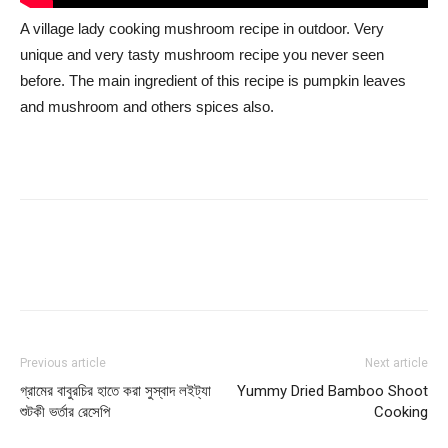
A village lady cooking mushroom recipe in outdoor. Very
unique and very tasty mushroom recipe you never seen
before. The main ingredient of this recipe is pumpkin leaves
and mushroom and others spices also.
Previous article
Next article
গ্রামের বাবুরচির হাতে করা সুস্বাদ লইট্যা
Yummy Dried Bamboo Shoot
শুটকী ভর্তার রেসেপি
Cooking