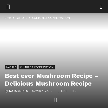
Home
NATURE
CULTURE & CONSERVATION
NATURE
CULTURE & CONSERVATION
Best ever Mushroom Recipe –
Delicious Mushroom Recipe
By
NATURE INFO
-
October 5, 2019
1343
0