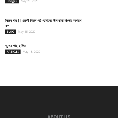
May 28, 2020
Bengali
হিজল গাছ || এমনই হিজল-বট-তমালের নীল ছায়া বাংলার অপরূপ
রূপ
May 15, 2020
BLOG
ভুতের গাছ ছাতিম
May 13, 2020
ARTICLES
ABOUT US