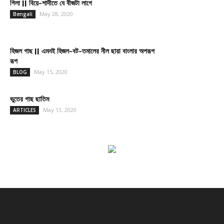
গিলা || বিয়ে-শাদীতে যে বীজটা লাগে
May 28, 2020
Bengali
হিজল গাছ || এমনই হিজল-বট-তমালের নীল ছায়া বাংলার অপরূপ
রূপ
May 15, 2020
BLOG
ভুতের গাছ ছাতিম
May 13, 2020
ARTICLES