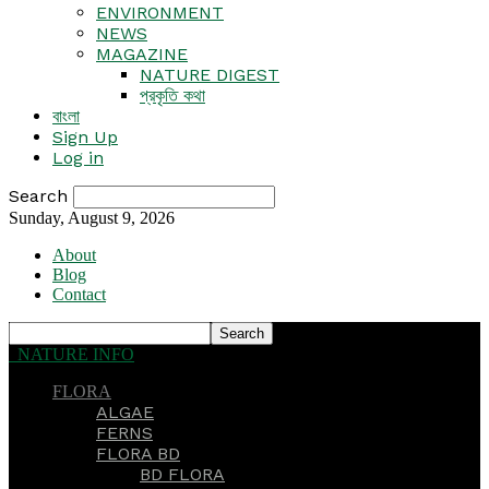
ENVIRONMENT
NEWS
MAGAZINE
NATURE DIGEST
প্রকৃতি কথা
বাংলা
Sign Up
Log in
Search
Sunday, August 9, 2026
About
Blog
Contact
NATURE INFO
FLORA
ALGAE
FERNS
FLORA BD
BD FLORA