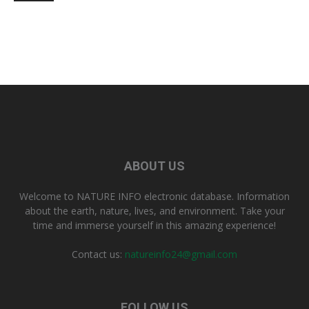
ABOUT US
Welcome to NATURE INFO electronic database. Information
about the earth, nature, lives, and environment. Take your
time and immerse yourself in this amazing experience!
Contact us:
natureinfo24@gmail.com
FOLLOW US