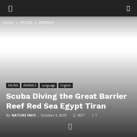
Home
FAUNA
ANIMALS
FAUNA
ANIMALS
Language
English
Scuba Diving the Great Barrier
Reef Red Sea Egypt Tiran
By
NATURE INFO
-
October 3, 2019
1827
1