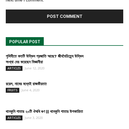
next time I comment.
POPULAR POST
পৃথিবীতে কতটি উদ্ভিদ প্রজাতি আছে? জীববৈচিত্র্যে উদ্ভিদ
সংখ্যা বের করেছেন বিজ্ঞানীরা
June 12, 2020
ARTICLES
রয়েল, নামের মধ্যেই রাজকীয়তা!
June 4, 2020
FRUITS
থানকুনি পাতার ২০টি ঔষধি গুণ || থানকুনি পাতার উপকারিতা
June 3, 2020
ARTICLES