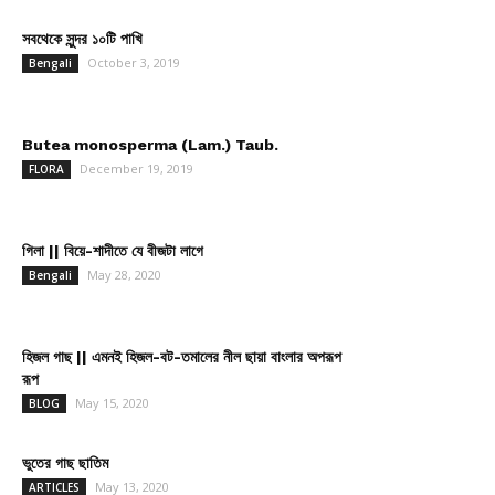
সবথেকে সুন্দর ১০টি পাখি
October 3, 2019
Bengali
Butea monosperma (Lam.) Taub.
December 19, 2019
FLORA
গিলা || বিয়ে-শাদীতে যে বীজটা লাগে
May 28, 2020
Bengali
হিজল গাছ || এমনই হিজল-বট-তমালের নীল ছায়া বাংলার অপরূপ
রূপ
May 15, 2020
BLOG
ভুতের গাছ ছাতিম
May 13, 2020
ARTICLES