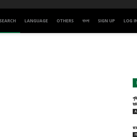
SEARCH
LANGUAGE
OTHERS
বাংলা
SIGN UP
LOG I
পৃথ
উদ্
A
রয
F