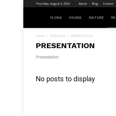
Thursday, August 6, 2026
About
Blog
Contact
NATURE
FLORA
FAUNA
NATURE
RE
Home
RESEARCH
PRESENTATION
INFO
PRESENTATION
Presentation
No posts to display