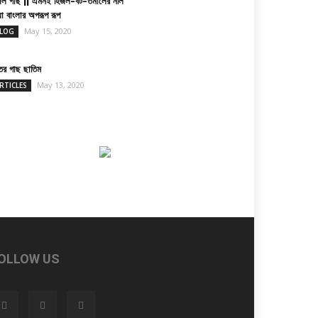
জল গাছ || এমনই হিজল-বট-তমালের নীল
য়া বাংলার অপরূপ রূপ
May 15, 2020
LOG
তের গাছ ছাতিম
May 13, 2020
RTICLES
OLLOW US