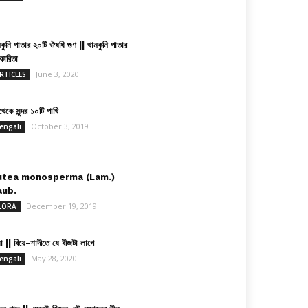
কুনি পাতার ২০টি ঔষধি গুণ || থানকুনি পাতার
কারিতা
June 3, 2020
RTICLES
েকে সুন্দর ১০টি পাখি
October 3, 2019
engali
utea monosperma (Lam.)
aub.
December 19, 2019
LORA
া || বিয়ে-শাদীতে যে বীজটা লাগে
May 28, 2020
engali