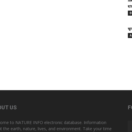
হি
ছা
B
ভু
A
OUT US
F
ome to NATURE INFO electronic database. Information
t the earth, nature, lives, and environment. Take your time