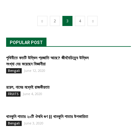
2
3
4
POPULAR POST
পৃথিবীতে কতটি উদ্ভিদ প্রজাতি আছে? জীববৈচিত্র্যে উদ্ভিদ
সংখ্যা বের করেছেন বিজ্ঞানীরা
June 12, 2020
Bengali
রয়েল, নামের মধ্যেই রাজকীয়তা!
June 4, 2020
FRUITS
থানকুনি পাতার ২০টি ঔষধি গুণ || থানকুনি পাতার উপকারিতা
June 3, 2020
Bengali