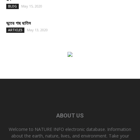
May 15, 2020
BLOG
ভুতের গাছ ছাতিম
May 13, 2020
ARTICLES
ABOUT US
Welcome to NATURE INFO electronic database. Information
about the earth, nature, lives, and environment. Take your