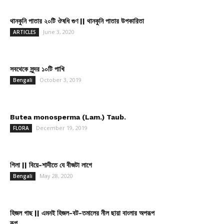
থানকুনি পাতার ২০টি ঔষধি গুণ || থানকুনি পাতার উপকারিতা
June 3, 2020
ARTICLES
সবথেকে সুন্দর ১০টি পাখি
October 3, 2019
Bengali
Butea monosperma (Lam.) Taub.
December 19, 2019
FLORA
গিলা || বিয়ে-শাদীতে যে বীজটা লাগে
May 28, 2020
Bengali
হিজল গাছ || এমনই হিজল-বট-তমালের নীল ছায়া বাংলার অপরূপ
রূপ