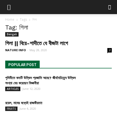
Home
Tags
গিলা
Tag: গিলা
Bengali
গিলা || বিয়ে-শাদীতে যে বীজটা লাগে
NATURE INFO
-
May 28, 2020
2
POPULAR POST
পৃথিবীতে কতটি উদ্ভিদ প্রজাতি আছে? জীববৈচিত্র্যে উদ্ভিদ
সংখ্যা বের করেছেন বিজ্ঞানীরা
June 12, 2020
ARTICLES
রয়েল, নামের মধ্যেই রাজকীয়তা!
June 4, 2020
FRUITS