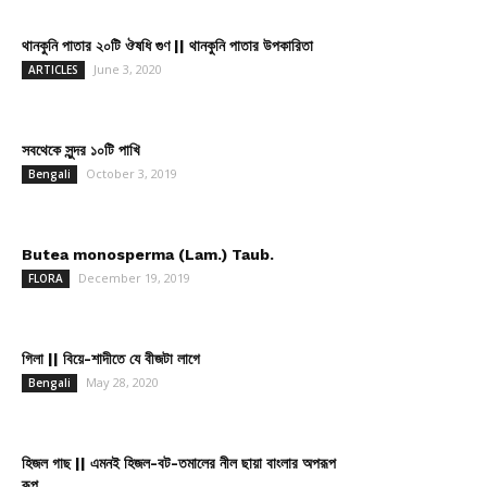
থানকুনি পাতার ২০টি ঔষধি গুণ || থানকুনি পাতার উপকারিতা
June 3, 2020
ARTICLES
সবথেকে সুন্দর ১০টি পাখি
October 3, 2019
Bengali
Butea monosperma (Lam.) Taub.
December 19, 2019
FLORA
গিলা || বিয়ে-শাদীতে যে বীজটা লাগে
May 28, 2020
Bengali
হিজল গাছ || এমনই হিজল-বট-তমালের নীল ছায়া বাংলার অপরূপ
রূপ