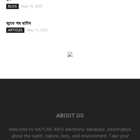
May 15, 2020
BLOG
ভুতের গাছ ছাতিম
May 13, 2020
ARTICLES
ABOUT US
Welcome to NATURE INFO electronic database. Information
about the earth, nature, lives, and environment. Take your