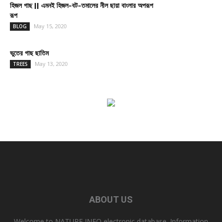
হিজল গাছ || এমনই হিজল-বট-তমালের নীল ছায়া বাংলার অপরূপ
রূপ
May 15, 2020
BLOG
ভুতের গাছ ছাতিম
May 13, 2020
TREES
ABOUT US
Welcome to NATURE INFO electronic database. Information