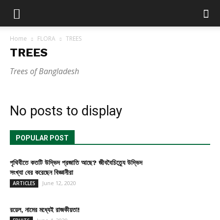
Home
FLORA
TREES
TREES
Trees of Bangladesh
No posts to display
POPULAR POST
পৃথিবীতে কতটি উদ্ভিদ প্রজাতি আছে? জীববৈচিত্র্যে উদ্ভিদ
সংখ্যা বের করেছেন বিজ্ঞানীরা
June 12, 2020
ARTICLES
রয়েল, নামের মধ্যেই রাজকীয়তা!